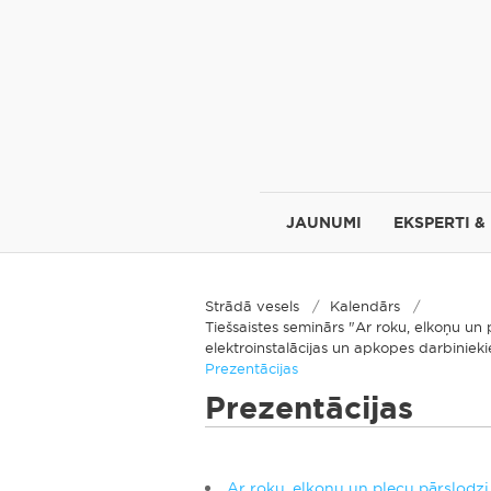
JAUNUMI
EKSPERTI &
Strādā vesels
Kalendārs
Tiešsaistes seminārs "Ar roku, elkoņu un 
elektroinstalācijas un apkopes darbini
Prezentācijas
Prezentācijas
Ar roku, elkoņu un plecu pārslodzi 