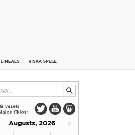
LINEĀLS
RISKA SPĒLE
dā vesels
lajos tīklos:
>
Augusts, 2026