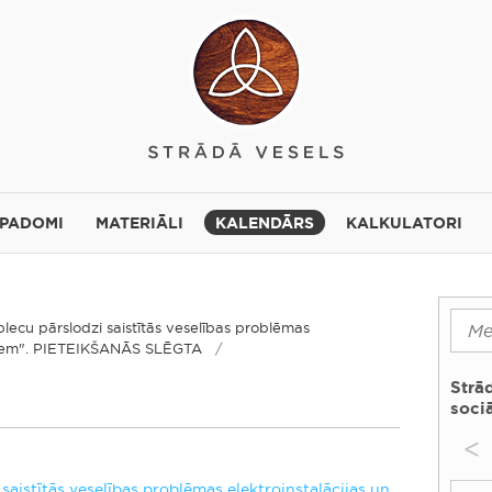
 PADOMI
MATERIĀLI
KALENDĀRS
KALKULATORI
plecu pārslodzi saistītās veselības problēmas
ekiem". PIETEIKŠANĀS SLĒGTA
Strā
sociā
<
saistītās veselības problēmas elektroinstalācijas un