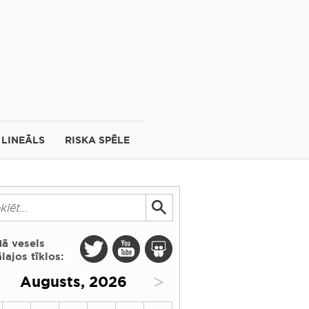
LINEĀLS
RISKA SPĒLE
dā vesels
lajos tīklos:
>
Augusts, 2026