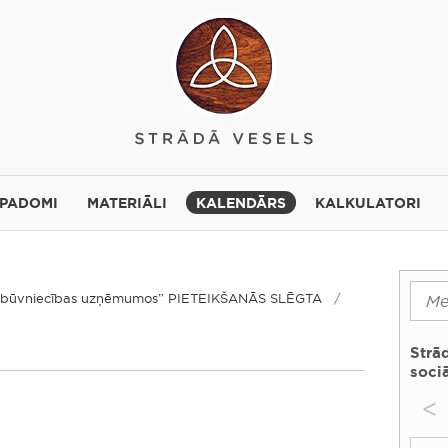
 PADOMI
MATERIĀLI
KALENDĀRS
KALKULATORI
ori būvniecības uzņēmumos” PIETEIKŠANĀS SLĒGTA
Strā
sociā
<