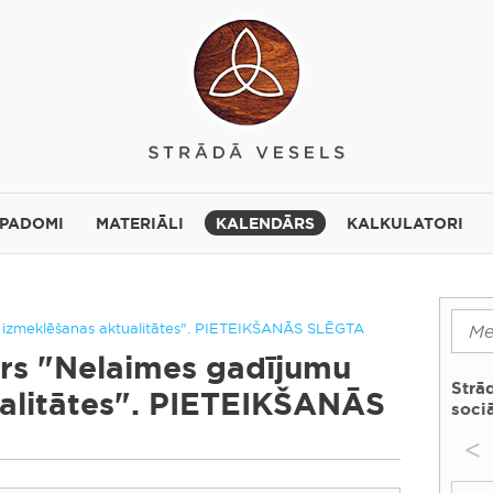
 PADOMI
MATERIĀLI
KALENDĀRS
KALKULATORI
u izmeklēšanas aktualitātes". PIETEIKŠANĀS SLĒGTA
ārs "Nelaimes gadījumu
Strā
alitātes". PIETEIKŠANĀS
sociā
<