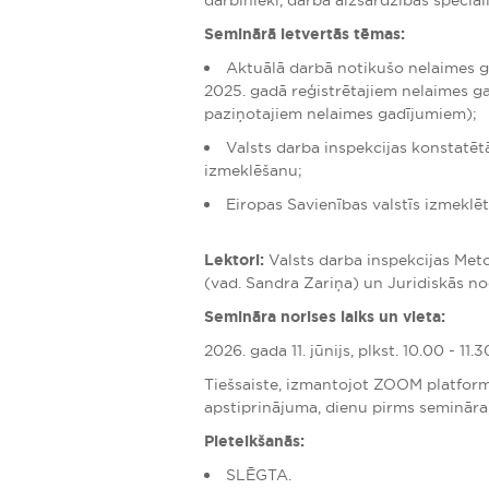
darbinieki, darba aizsardzības speciāli
Seminārā ietvertās tēmas:
Aktuālā darbā notikušo nelaimes ga
2025. gadā reģistrētajiem nelaimes ga
paziņotajiem nelaimes gadījumiem);
Valsts darba inspekcijas konstatēt
izmeklēšanu;
Eiropas Savienības valstīs izmeklē
Lektori:
Valsts darba inspekcijas Met
(vad. Sandra Zariņa) un Juridiskās no
Semināra norises laiks un vieta:
2026. gada 11. jūnijs, plkst. 10.00 - 11.3
Tiešsaiste, izmantojot ZOOM platform
apstiprinājuma, dienu pirms semināra
Pieteikšanās:
SLĒGTA.