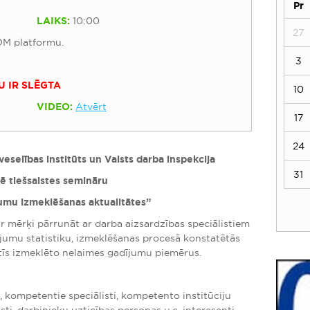
Pr
LAIKS:
10:00
27
OM platformu.
3
U IR SLĒGTA
10
VIDEO:
Atvērt
17
24
eselības institūts un Valsts darba inspekcija
31
ē tiešsaistes semināru
umu izmeklēšanas aktualitātes”
ar mērķi pārrunāt ar darba aizsardzības speciālistiem
jumu statistiku, izmeklēšanas procesā konstatētās
stīs izmeklēto nelaimes gadījumu piemērus.
, kompetentie speciālisti, kompetento institūciju