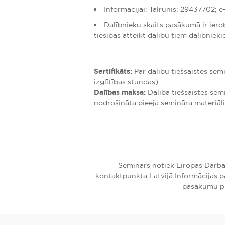
Informācijai: Tālrunis: 29437702; e
Dalībnieku skaits pasākumā ir iero
tiesības atteikt dalību tiem dalībnieki
Sertifikāts:
Par dalību tiešsaistes sem
izglītības stundas).
Dalības maksa:
Dalība tiešsaistes se
nodrošināta pieeja semināra materiāl
Seminārs notiek Eiropas Darba
kontaktpunkta Latvijā Informācijas 
pasākumu pl