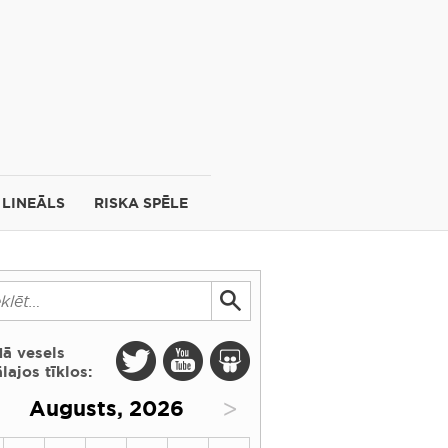
LINEĀLS
RISKA SPĒLE
dā vesels
lajos tīklos:
>
Augusts, 2026