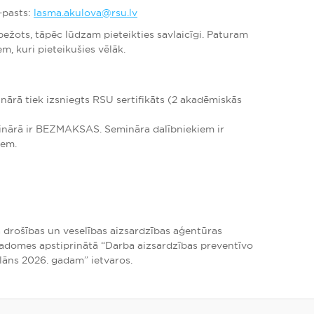
–pasts:
lasma.akulova@rsu.lv
bežots, tāpēc lūdzam pieteikties savlaicīgi. Paturam
em, kuri pieteikušies vēlāk.
inārā tiek izsniegts RSU sertifikāts (2 akadēmiskās
minārā ir BEZMAKSAS. Semināra dalībniekiem ir
iem.
 drošības un veselības aizsardzības aģentūras
padomes apstiprinātā “Darba aizsardzības preventīvo
āns 2026. gadam” ietvaros.