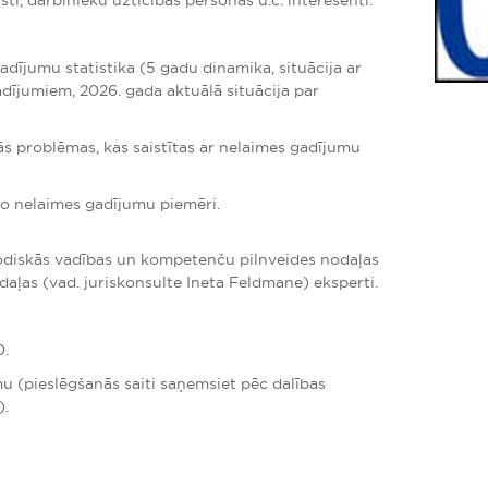
sti, darbinieku uzticības personas u.c. interesenti.
dījumu statistika (5 gadu dinamika, situācija ar
dījumiem, 2026. gada aktuālā situācija par
ās problēmas, kas saistītas ar nelaimes gadījumu
to nelaimes gadījumu piemēri.
odiskās vadības un kompetenču pilnveides nodaļas
daļas (vad. juriskonsulte Ineta Feldmane) eksperti.
0.
u (pieslēgšanās saiti saņemsiet pēc dalības
).