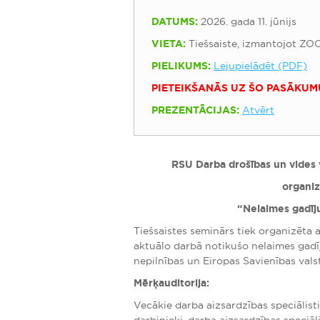
DATUMS:
2026. gada 11. jūnijs
VIETA:
Tiešsaiste, izmantojot ZO
PIELIKUMS:
Lejupielādēt (PDF)
PIETEIKŠANĀS UZ ŠO PASĀKUM
PREZENTĀCIJAS:
Atvērt
RSU Darba drošības un vides v
organiz
“Nelaimes gadīj
Tiešsaistes seminārs tiek organizēta 
aktuālo darbā notikušo nelaimes gadī
nepilnības un Eiropas Savienības val
Mērķauditorija:
Vecākie darba aizsardzības speciālisti