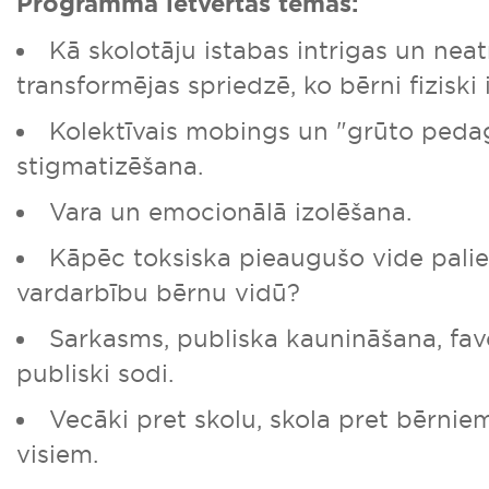
Programmā ietvertās tēmas:
Kā skolotāju istabas intrigas un neatr
transformējas spriedzē, ko bērni fiziski i
Kolektīvais mobings un "grūto ped
stigmatizēšana.
Vara un emocionālā izolēšana.
Kāpēc toksiska pieaugušo vide palie
vardarbību bērnu vidū?
Sarkasms, publiska kaunināšana, fav
publiski sodi.
Vecāki pret skolu, skola pret bērniem
visiem.