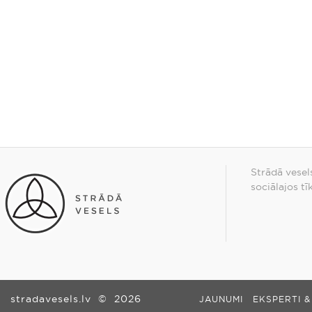
Strādā vesel
sociālajos tī
stradavesels.lv
©
2026
JAUNUMI
EKSPERTI &