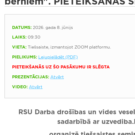
bērniem". PIETEIKŠANĀS 
DATUMS:
2026. gada 8. jūnijs
LAIKS:
09:30
VIETA:
Tiešsaiste, izmantojot ZOOM platformu.
PIELIKUMS:
Lejupielādēt (PDF)
PIETEIKŠANĀS UZ ŠO PASĀKUMU IR SLĒGTA
PREZENTĀCIJAS:
Atvērt
VIDEO:
Atvērt
RSU Darba drošības un vides veselī
sadarbībā ar uzvediba.
organizē tiešsaistes semi