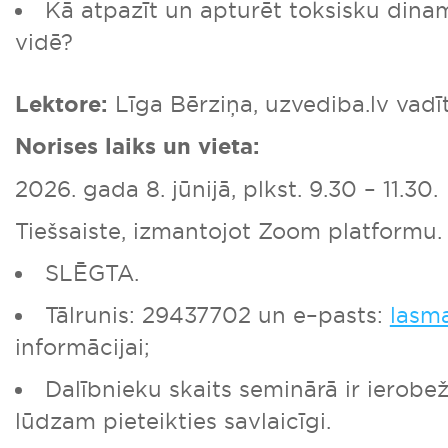
Kā atpazīt un apturēt toksisku dinam
vidē?
Lektore:
Līga Bērziņa, uzvediba.lv vadīt
Norises laiks un vieta:
2026. gada 8. jūnijā, plkst. 9.30 – 11.30.
Tiešsaiste, izmantojot Zoom platformu
SLĒGTA.
Tālrunis: 29437702 un e–pasts:
lasm
informācijai;
Dalībnieku skaits seminārā ir ierobe
lūdzam pieteikties savlaicīgi.