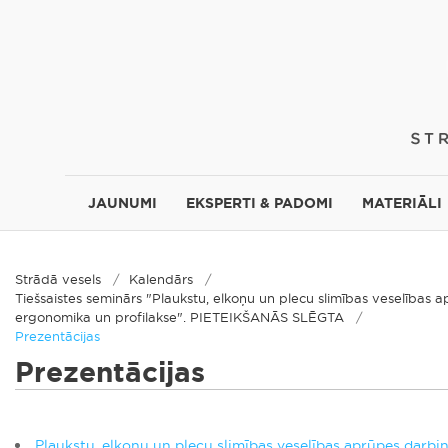
JAUNUMI
EKSPERTI & PADOMI
MATERIĀLI
Strādā vesels
Kalendārs
Tiešsaistes seminārs "Plaukstu, elkoņu un plecu slimības veselības 
ergonomika un profilakse". PIETEIKŠANĀS SLĒGTA
Prezentācijas
Prezentācijas
Plaukstu, elkoņu un plecu slimības veselības aprūpes darb