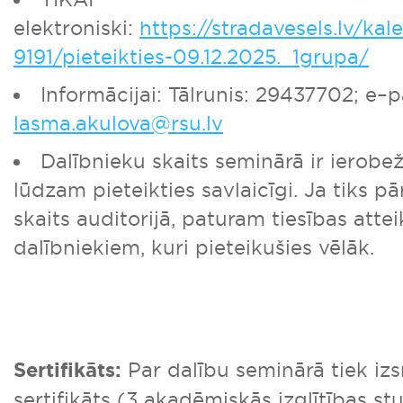
elektroniski:
https://stradavesels.lv/kal
9191/pieteikties-09.12.2025._1grupa/
Informācijai: Tālrunis: 29437702; e–p
lasma.akulova@rsu.lv
Dalībnieku skaits seminārā ir ierobe
lūdzam pieteikties savlaicīgi. Ja tiks pā
skaits auditorijā, paturam tiesības atte
dalībniekiem, kuri pieteikušies vēlāk.
Sertifikāts:
Par dalību seminārā tiek iz
sertifikāts (3 akadēmiskās izglītības st