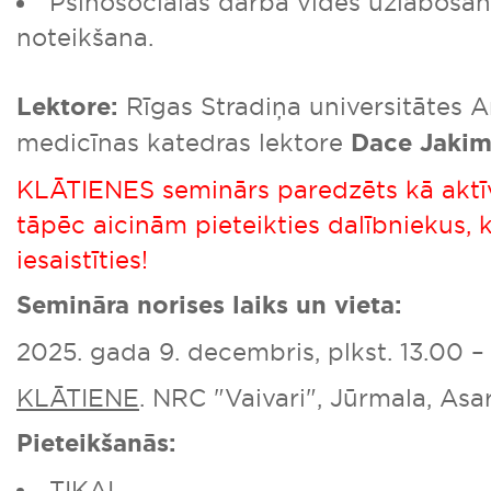
Psihosociālās darba vides uzlaboš
noteikšana.
Lektore:
Rīgas Stradiņa universitātes 
medicīnas katedras lektore
Dace Jaki
KLĀTIENES seminārs paredzēts kā aktī
tāpēc aicinām pieteikties dalībniekus, k
iesaistīties!
Semināra norises laiks un vieta:
2025. gada 9. decembris, plkst. 13.00 – 
KLĀTIENE
. NRC "Vaivari", Jūrmala, Asa
Pieteikšanās:
TIKAI