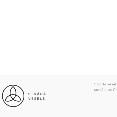
Strādā vesel
sociālajos tī