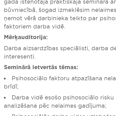
gadā īstenotajā praktiskajā seminārā a
būvniecībā, šogad izmeklēsim nelaime
ņemot vērā darbinieka teikto par psiho
faktoriem darba vidē.
Mērķauditorija:
Darba aizsardzības speciālisti, darba de
interesenti.
Seminārā ietvertās tēmas:
Psihosociālo faktoru atpazīšana nel
brīdī;
Darba vidē esošo psihosociālo risku 
analizēšana pēc nelaimes gadījuma;