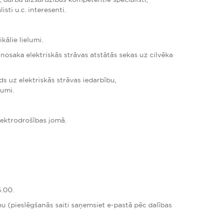
ti u.c. interesenti.
kālie lielumi.
 nosaka elektriskās strāvas atstātās sekas uz cilvēka
ds uz elektriskās strāvas iedarbību,
umi.
elektrodrošības jomā.
5.00.
u (pieslēgšanās saiti saņemsiet e-pastā pēc dalības