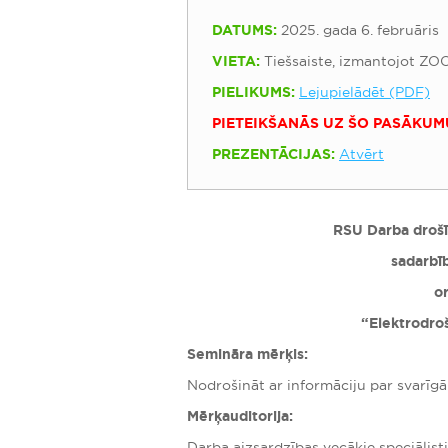
DATUMS:
2025. gada 6. februāris
VIETA:
Tiešsaiste, izmantojot ZO
PIELIKUMS:
Lejupielādēt (PDF)
PIETEIKŠANĀS UZ ŠO PASĀKUM
PREZENTĀCIJAS:
Atvērt
RSU Darba drošīb
sadarbīb
o
“Elektrodroš
Semināra mērķis:
Nodrošināt ar informāciju par svarīgā
Mērķauditorija:
Darba aizsardzības vecākie speciālisti