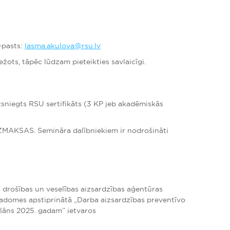
–pasts:
lasma.akulova@rsu.lv
ežots, tāpēc lūdzam pieteikties savlaicīgi.
zsniegts RSU sertifikāts (3 KP jeb akadēmiskās
ZMAKSAS. Semināra dalībniekiem ir nodrošināti
 drošības un veselības aizsardzības aģentūras
padomes apstiprinātā „Darba aizsardzības preventīvo
āns 2025. gadam” ietvaros