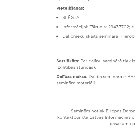
Pieteikšanās:
SLĒGTA.
Informācijai: Tālrunis: 29437702; e
Dalībnieku skaits seminārā ir ierob
Sertifikāts:
Par dalību seminārā tiek i
izglītības stundas).
Dalības maksa:
Dalība seminārā ir BE
semināra materiāli.
Seminārs notiek Eiropas Darba
kontaktpunkta Latvijā Informācijas 
pasākumu pl