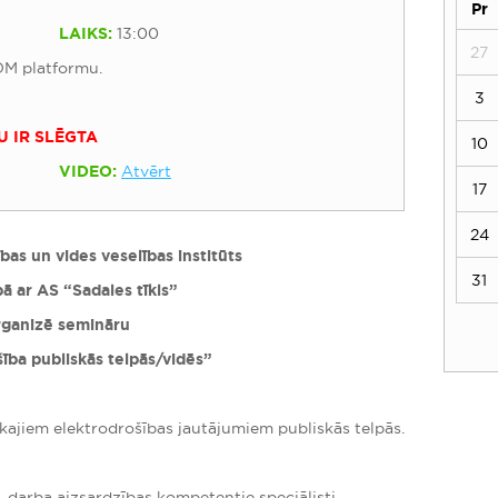
Pr
LAIKS:
13:00
27
OM platformu.
3
U IR SLĒGTA
10
VIDEO:
Atvērt
17
24
as un vides veselības institūts
31
ā ar AS “Sadales tīkls”
rganizē semināru
ība publiskās telpās/vidēs”
kajiem elektrodrošības jautājumiem publiskās telpās.
, darba aizsardzības kompetentie speciālisti,