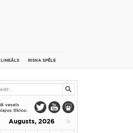
LINEĀLS
RISKA SPĒLE
dā vesels
lajos tīklos:
>
Augusts, 2026