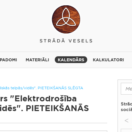
 PADOMI
MATERIĀLI
KALENDĀRS
KALKULATORI
ubliskās telpās/vidēs". PIETEIKŠANĀS SLĒGTA
rs "Elektrodrošība
Strā
vidēs". PIETEIKŠANĀS
sociā
<