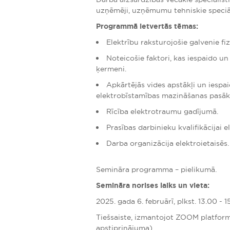
uzņēmēji, uzņēmumu tehniskie speciālis
Programmā ietvertās tēmas:
Elektrību raksturojošie galvenie fizi
Noteicošie faktori, kas iespaido un
ķermeni.
Apkārtējās vides apstākļi un iespai
elektrobīstamības mazināšanas pasāk
Rīcība elektrotraumu gadījumā.
Prasības darbinieku kvalifikācijai 
Darba organizācija elektroietaisēs.
Semināra programma – pielikumā.
Semināra norises laiks un vieta:
2025. gada 6. februārī, plkst. 13.00 - 1
Tiešsaiste, izmantojot ZOOM platform
apstiprinājuma).