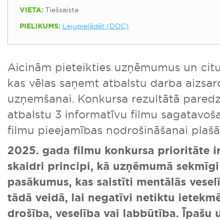
VIETA:
Tiešsaiste
PIELIKUMS:
Lejupielādēt (DOC)
Aicinām pieteikties uzņēmumus un citu
kas vēlas saņemt atbalstu darba aizsar
uzņemšanai. Konkursa rezultātā paredzē
atbalstu 3 informatīvu filmu sagatavoš
filmu pieejamības nodrošināšanai plašāk
2025. gada filmu konkursa prioritāte ir
skaidri principi, kā uzņēmumā sekmīgi
pasākumus, kas saistīti mentālās vesel
tādā veidā, lai negatīvi netiktu ietekm
drošība, veselība vai labbūtība. Īpašu