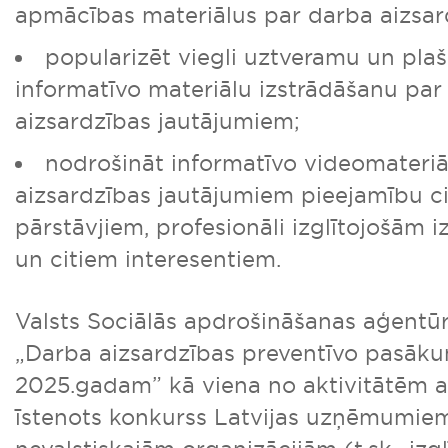
apmācības materiālus par darba aizsar
popularizēt viegli uztveramu un plaš
informatīvo materiālu izstrādāšanu pa
aizsardzības jautājumiem;
nodrošināt informatīvo videomateriā
aizsardzības jautājumiem pieejamību 
pārstāvjiem, profesionāli izglītojošām i
un citiem interesentiem.
Valsts Sociālās apdrošināšanas aģentūr
„Darba aizsardzības preventīvo pasāk
2025.gadam” kā viena no aktivitātēm at
īstenots konkurss Latvijas uzņēmumie