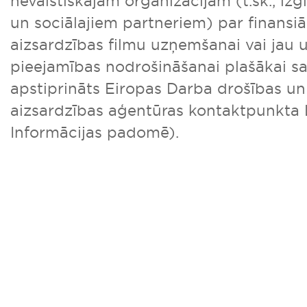
nevalstiskajām organizācijām (t.sk., izg
un sociālajiem partneriem) par finansiā
aizsardzības filmu uzņemšanai vai jau 
pieejamības nodrošināšanai plašākai sa
apstiprināts Eiropas Darba drošības un
aizsardzības aģentūras kontaktpunkta 
Informācijas padomē).