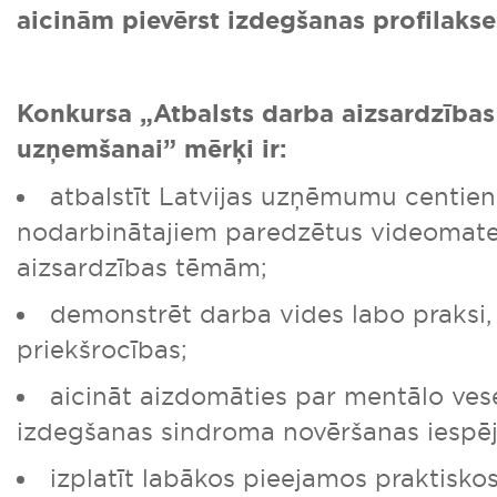
aicinām pievērst izdegšanas profilakse
Konkursa „Atbalsts darba aizsardzības
uzņemšanai”
mērķi ir:
atbalstīt Latvijas uzņēmumu centie
nodarbinātajiem paredzētus videomate
aizsardzības tēmām;
demonstrēt darba vides labo praksi,
priekšrocības;
aicināt aizdomāties par mentālo ves
izdegšanas sindroma novēršanas iespē
izplatīt labākos pieejamos praktisk