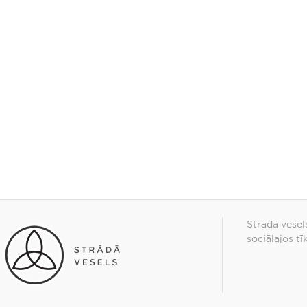
Strādā vesel
sociālajos tī