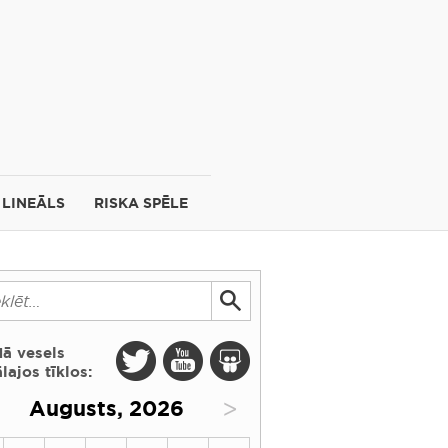
LINEĀLS
RISKA SPĒLE
dā vesels
lajos tīklos:
>
Augusts, 2026