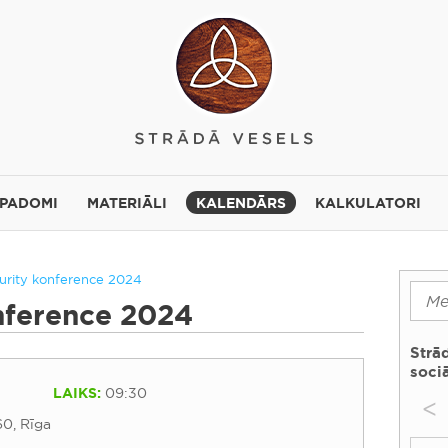
 PADOMI
MATERIĀLI
KALENDĀRS
KALKULATORI
curity konference 2024
onference 2024
Strā
sociā
LAIKS:
09:30
<
60, Rīga