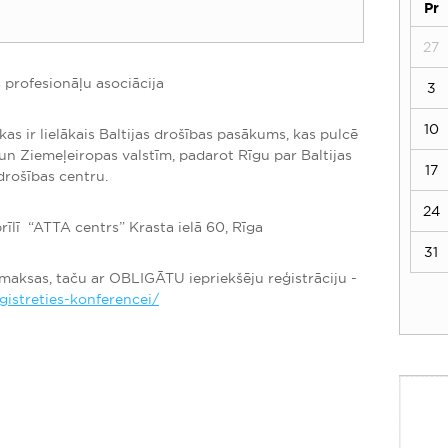
Pr
27
 profesionāļu asociācija
3
10
kas ir lielākais Baltijas drošības pasākums, kas pulcē
n Ziemeļeiropas valstīm, padarot Rīgu par Baltijas
17
drošības centru.
24
rīlī “ATTA centrs” Krasta ielā 60, Rīga
31
maksas, taču ar OBLIGĀTU iepriekšēju reģistrāciju -
egistreties-konferencei/