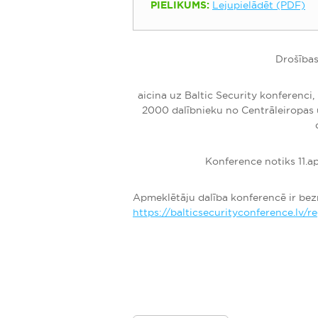
PIELIKUMS:
Lejupielādēt (PDF)
Drošības
aicina uz Baltic Security konferenci, 
2000 dalībnieku no Centrāleiropas u
Konference notiks 11.ap
Apmeklētāju dalība konferencē ir bez
https://balticsecurityconference.lv/r