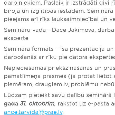
darbiniekiem. Pašlaik ir izstrādāti divi 
birojā un izglītības iestādēm. Semināra
pieejams arī rīks lauksaimniecībai un v
Semināru vada - Dace Jakimova, darba 
eksperte
Semināra formāts – īsa prezentācija un
darbošanās ar rīku pie datora eksperte
Nepieciešamās priekšzināšanas un pra
pamatlīmeņa prasmes (ja protat lietot s
piemēram, draugiem.lv, problēmu nebū
Lūdzam pieteikt savu dalību seminārā l
gada
31. oktobrim,
rakstot uz e-pasta 
ance.tarvida@prae.lv
.