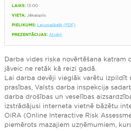
LAIKS:
13:00
VIETA:
Jēkabpils
PIELIKUMS:
Lejupielādēt (PDF)
PREZENTĀCIJAS:
Atvērt
Darba vides riska novērtēšana katram 
jāveic ne retāk kā reizi gadā.
Lai darba devēji vieglāk varētu izpildī
prasības, Valsts darba inspekcija sadar
darba drošības un veselības aizsardzī
izstrādājusi interneta vietnē bāzētu int
OiRA (Online Interactive Risk Assessmen
piemērots mazajiem uzņēmumiem, kuros