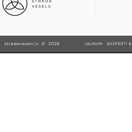
stradavesels.lv
©
2026
JAUNUMI
EKSPERTI &