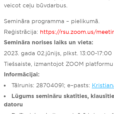
veicot ceļu būvdarbus.
Semināra programma – pielikumā.
Reģistrācija:
https://rsu.zoom.us/mee
Semināra norises laiks un vieta:
2023. gada 02.jūnijs, plkst. 13:00-17:00
Tiešsaiste, izmantojot ZOOM platformu
Informācijai:
Tālrunis: 28704091; e–pasts:
Kristia
Lūgums semināru skatīties, klausīti
datoru