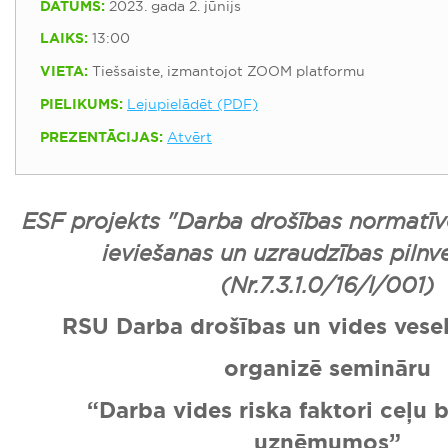
DATUMS:
2023. gada 2. jūnijs
LAIKS:
13:00
VIETA:
Tiešsaiste, izmantojot ZOOM platformu
PIELIKUMS:
Lejupielādēt (PDF)
PREZENTĀCIJAS:
Atvērt
ESF projekts "Darba drošības normatīv
ieviešanas un uzraudzības pilnv
(Nr.7.3.1.0/16/I/001)
RSU Darba drošības un vides veselī
organizē semināru
“Darba vides riska faktori ceļu 
uzņēmumos”