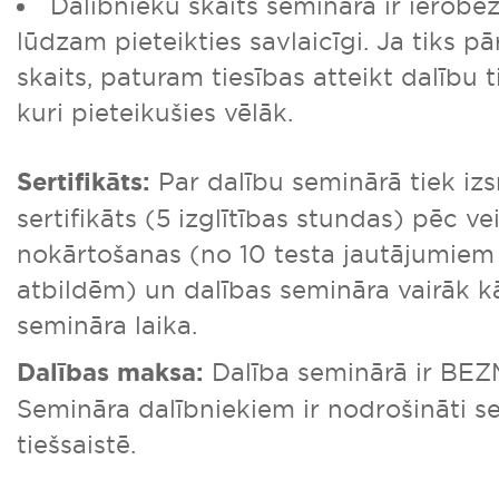
Dalībnieku skaits seminārā ir ierobe
lūdzam pieteikties savlaicīgi. Ja tiks pā
skaits, paturam tiesības atteikt dalību 
kuri pieteikušies vēlāk.
Sertifikāts:
Par dalību seminārā tiek iz
sertifikāts (5 izglītības stundas) pēc v
nokārtošanas (no 10 testa jautājumiem
atbildēm) un dalības semināra vairāk 
semināra laika.
Dalības maksa:
Dalība seminārā ir BE
Semināra dalībniekiem ir nodrošināti s
tiešsaistē.