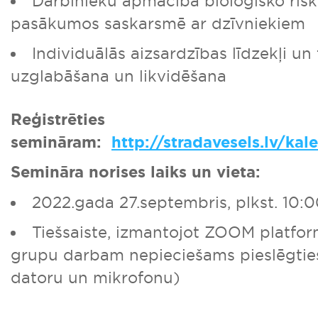
Darbinieku apmācība bioloģisko risk
pasākumos saskarsmē ar dzīvniekiem
Individuālās aizsardzības līdzekļi un
uzglabāšana un likvidēšana
Reģistrēties
semināram:
http://stradavesels.lv/kal
Semināra norises laiks un vieta:
2022.gada 27.septembris, plkst. 10:
Tiešsaiste, izmantojot ZOOM platfo
grupu darbam nepieciešams pieslēgties
datoru un mikrofonu)