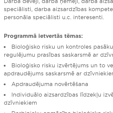
Darba devēji, darba ņēmēji, darba aizs
speciālisti, darba aizsardzības kompeten
personāla speciālisti u.c. interesenti.
Programmā ietvertās tēmas:
Bioloģisko risku un kontroles pasā
regulējumu prasības saskarsmē ar dzīv
Bioloģisko risku izvērtējums un to ve
apdraudējums saskarsmē ar dzīvnieki
Apdraudējuma novērtēšana
Individuālo aizsardzības līdzekļu izv
dzīvniekiem