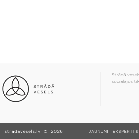
Strādā vesel
sociālajos tī
stradavesels.lv
©
2026
JAUNUMI
EKSPERTI &