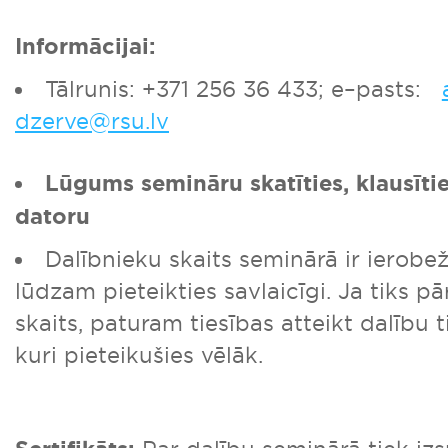
Informācijai:
Tālrunis: +371 256 36 433; e–pasts:
dzerve@rsu.lv
Lūgums semināru skatīties, klausīti
datoru
Dalībnieku skaits seminārā ir ierobe
lūdzam pieteikties savlaicīgi. Ja tiks pā
skaits, paturam tiesības atteikt dalību 
kuri pieteikušies vēlāk.