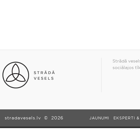
Strādā vesel
sociālajos tī
stradavesels.lv
©
2026
JAUNUMI
EKSPERTI &