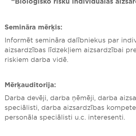
“Bioloģisko risku individuālās aizsar
Semināra mērķis:
Informēt semināra dalībniekus par indi
aizsardzības līdzekļiem aizsardzībai pr
riskiem darba vidē.
Mērķauditorija:
Darba devēji, darba ņēmēji, darba aizs
speciālisti, darba aizsardzības kompeten
personāla speciālisti u.c. interesenti.