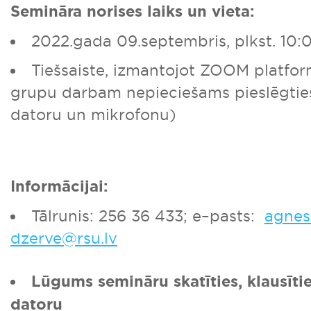
Semināra norises laiks un vieta:
2022.gada 09.septembris, plkst. 10:
Tiešsaiste, izmantojot ZOOM platfo
grupu darbam nepieciešams pieslēgties
datoru un mikrofonu)
Informācijai:
Tālrunis: 256 36 433; e–pasts:
agnese
dzerve@rsu.lv
Lūgums semināru skatīties, klausīti
datoru