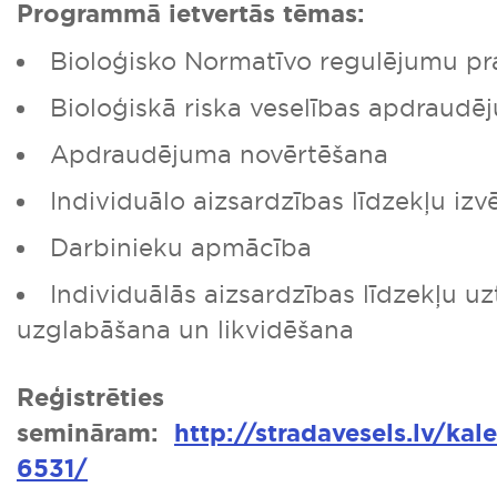
Programmā ietvertās tēmas:
Bioloģisko Normatīvo regulējumu pr
Bioloģiskā riska veselības apdraudē
Apdraudējuma novērtēšana
Individuālo aizsardzības līdzekļu izv
Darbinieku apmācība
Individuālās aizsardzības līdzekļu uz
uzglabāšana un likvidēšana
Reģistrēties
semināram:
http://stradavesels.lv/kal
6531/