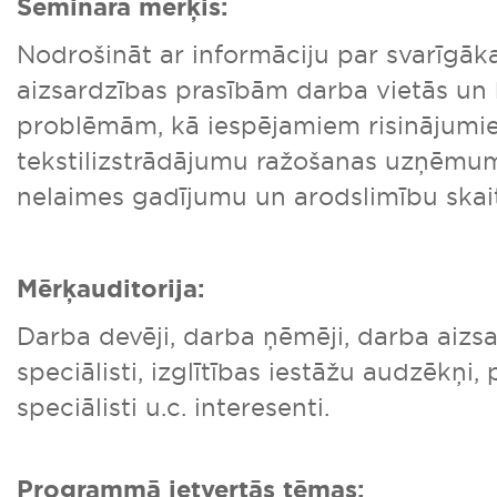
Semināra mērķis:
Nodrošināt ar informāciju par svarīgā
aizsardzības prasībām darba vietās un
problēmām, kā iespējamiem risinājumie
tekstilizstrādājumu ražošanas uzņēmum
nelaimes gadījumu un arodslimību skai
Mērķauditorija:
Darba devēji, darba ņēmēji, darba aizs
speciālisti, izglītības iestāžu audzēkņi,
speciālisti u.c. interesenti.
Programmā ietvertās tēmas: