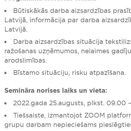
Būtiskākās darba aizsardzības pras
Latvijā, informācija par darba aizsardz
Latvijā.
Darba aizsardzības situācija tekstil
ražošanas uzņēmumos, nelaimes gadīj
arodslimības.
Bīstamo situāciju, risku atpazīšana.
Semināra norises laiks un vieta:
2022.gada 25.augusts, plkst. 09.00 –
Tiešsaiste, izmantojot ZOOM platfo
grupu darbam nepieciešams pieslēgties