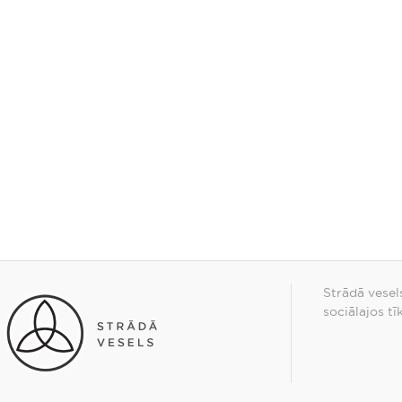
Strādā vesel
sociālajos tī