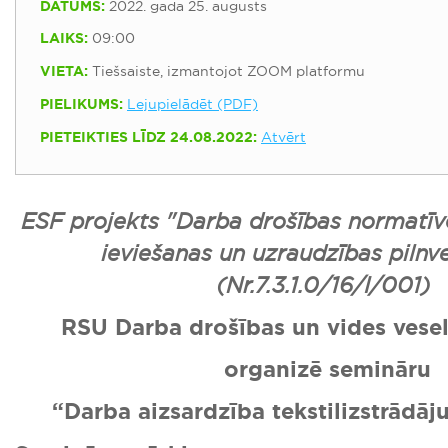
DATUMS:
2022. gada 25. augusts
LAIKS:
09:00
VIETA:
Tiešsaiste, izmantojot ZOOM platformu
PIELIKUMS:
Lejupielādēt (PDF)
PIETEIKTIES LĪDZ 24.08.2022:
Atvērt
ESF projekts "Darba drošības normatīv
ieviešanas un uzraudzības pilnv
(Nr.7.3.1.0/16/I/001)
RSU Darba drošības un vides veselī
organizē semināru
“Darba aizsardzība tekstilizstrādā