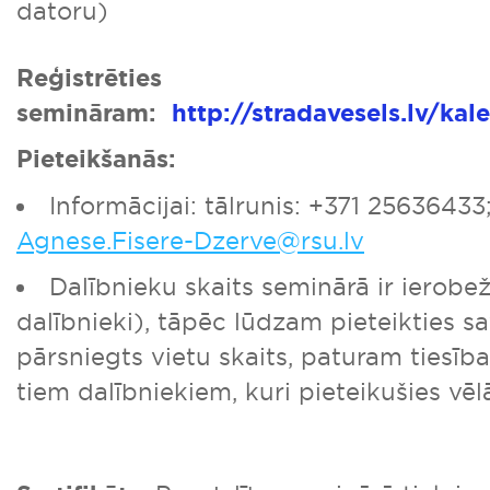
datoru)
Reģistrēties
semināram:
http://stradavesels.lv/kal
Pieteikšanās:
Informācijai: tālrunis: +371 25636433
Agnese.Fisere-Dzerve@rsu.lv
Dalībnieku skaits seminārā ir ierobež
dalībnieki), tāpēc lūdzam pieteikties sav
pārsniegts vietu skaits, paturam tiesība
tiem dalībniekiem, kuri pieteikušies vēl