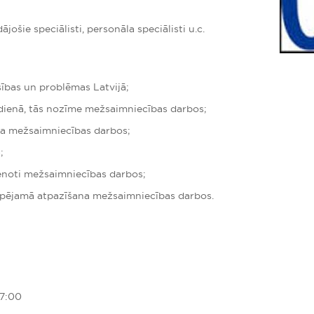
šie speciālisti, personāla speciālisti u.c.
ības un problēmas Latvijā;
dienā, tās nozīme mežsaimniecības darbos;
a mežsaimniecības darbos;
;
tenoti mežsaimniecības darbos;
espējamā atpazīšana mežsaimniecības darbos.
17:00