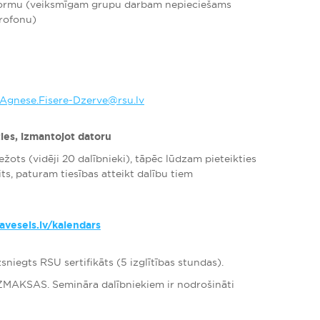
tformu (veiksmīgam grupu darbam nepieciešams
krofonu)
Agnese.Fisere-Dzerve@rsu.lv
ties, izmantojot datoru
ežots (vidēji 20 dalībnieki), tāpēc lūdzam pieteikties
aits, paturam tiesības atteikt dalību tiem
davesels.lv/kalendars
sniegts RSU sertifikāts (5 izglītības stundas).
ZMAKSAS. Semināra dalībniekiem ir nodrošināti