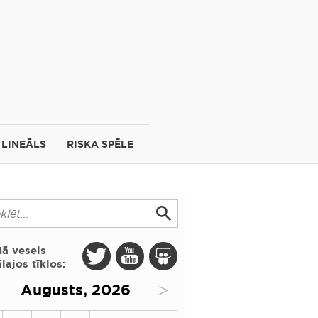
LINEĀLS
RISKA SPĒLE
dā vesels
lajos tīklos:
>
Augusts, 2026