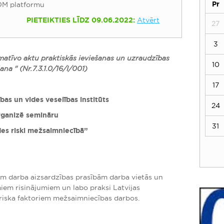
Pr
OM platformu
PIETEIKTIES LĪDZ 09.06.2022:
Atvērt
27
3
matīvo aktu praktiskās ieviešanas un uzraudzības
10
ana " (Nr.7.3.1.0/16/I/001)
17
as un vides veselības institūts
24
rganizē semināru
31
des riski mežsaimniecībā”
ām darba aizsardzības prasībām darba vietās un
em risinājumiem un labo praksi Latvijas
riska faktoriem mežsaimniecības darbos.