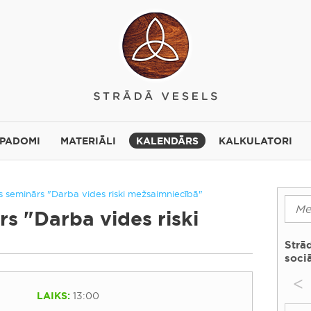
 PADOMI
MATERIĀLI
KALENDĀRS
KALKULATORI
es seminārs "Darba vides riski mežsaimniecībā"
rs "Darba vides riski
Strā
sociā
<
LAIKS:
13:00