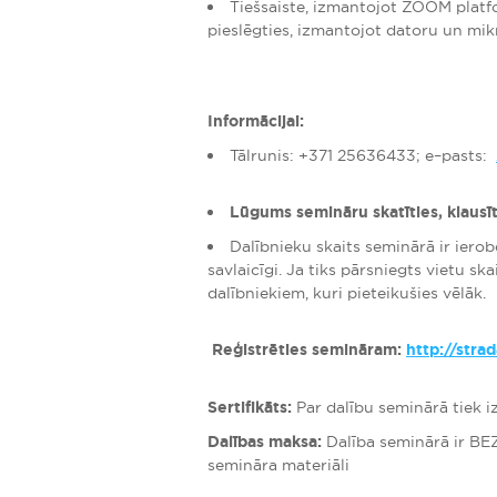
Tiešsaiste, izmantojot ZOOM pla
pieslēgties, izmantojot datoru un mi
Informācijai:
Tālrunis: +371 25636433; e–pasts:
Lūgums semināru skatīties, klausī
Dalībnieku skaits seminārā ir ierob
savlaicīgi. Ja tiks pārsniegts vietu sk
dalībniekiem, kuri pieteikušies vēlāk.
Reģistrēties semināram:
http://stra
Sertifikāts:
Par dalību seminārā tiek iz
Dalības maksa:
Dalība seminārā ir BE
semināra materiāli