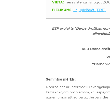
VIETA:
Tiešsaiste, izmantojot ZO
PIELIKUMS:
Lejupielādēt (PDF)
ESF projekts "Darba drošības nor
pilnveidoš
RSU Darba drošīb
o
“Darba vi
Semināra mērķis:
Nodrošināt ar informāciju svarīgākaj
būtiskākajām problēmām, kā iespējami
uzņēmumos attiecībā uz darba vides 