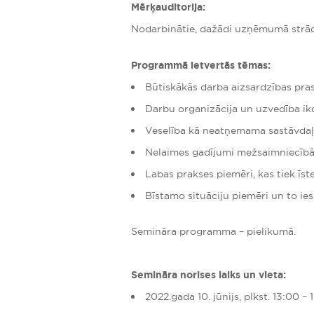
Mērķauditorija:
Nodarbinātie, dažādi uzņēmumā strādājo
Programmā ietvertās tēmas:
Būtiskākās darba aizsardzības pras
Darbu organizācija un uzvedība ik
Veselība kā neatņemama sastāvdaļ
Nelaimes gadījumi mežsaimniecībā
Labas prakses piemēri, kas tiek īs
Bīstamo situāciju piemēri un to i
Semināra programma – pielikumā.
Semināra norises laiks un vieta:
2022.gada 10. jūnijs, plkst. 13:00 – 