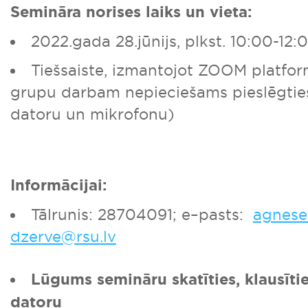
Semināra norises laiks un vieta:
2022.gada 28.jūnijs, plkst. 10:00-12:
Tiešsaiste, izmantojot ZOOM platfo
grupu darbam nepieciešams pieslēgties
datoru un mikrofonu)
Informācijai:
Tālrunis: 28704091; e–pasts:
agnese.
dzerve@rsu.lv
Lūgums semināru skatīties, klausīti
datoru