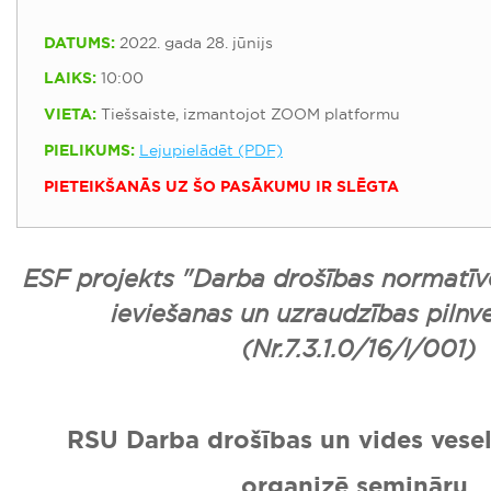
DATUMS:
2022. gada 28. jūnijs
LAIKS:
10:00
VIETA:
Tiešsaiste, izmantojot ZOOM platformu
PIELIKUMS:
Lejupielādēt (PDF)
PIETEIKŠANĀS UZ ŠO PASĀKUMU IR SLĒGTA
ESF projekts "Darba drošības normatīv
ieviešanas un uzraudzības pilnv
(Nr.7.3.1.0/16/I/001)
RSU Darba drošības un vides veselī
organizē semināru