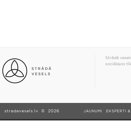
Strādā vesel
sociālajos tī
stradavesels.lv
©
2026
JAUNUMI
EKSPERTI &