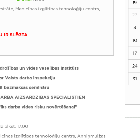
Pr
sitāte, Medicīnas izglītības tehnoloģiju centrs,
27
3
U IR SLĒGTA
10
17
24
rošības un vides veselības institūts
ar Valsts darba inspekciju
31
zē bezmaksas semināru
ARBA AIZSARDZĪBAS SPECIĀLISTIEM
rīks darba vides risku novērtēšanai"
dz plkst. 17.00
dicīnas izglītības tehnoloģiju centrs, Anniņmuižas