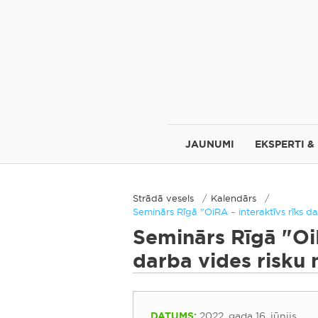
JAUNUMI
EKSPERTI &
Strādā vesels
Kalendārs
Seminārs Rīgā "OiRA – interaktīvs rīks d
Seminārs Rīgā "OiR
darba vides risku 
DATUMS:
2022. gada 16. jūnijs