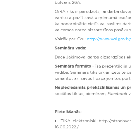
bulvāris 26A.
OiRA rīks ir paredzēts, lai darba dev
varētu atpazīt savā uzņēmumā esošos da
ka nodarbinātie cietīs vai saslims dar
veicamos darba aizsardzības pasākum
Vairāk par rīku:
http://www.vdi.gov.lv
Semināru vada:
Dace Jakimova, darba aizsardzības e
Semināra formāts
– īsa prezentācija 
vadībā. Seminārs tiks organizēts telp
izmantot arī savus līdzpaņemtos port
Nepieciešamās priekšzināšanas un p
sociālos tīklus, piemēram,
Facebook
v
Pieteikšanās:
TIKAI elektroniski: http://stradave
16.06.2022./