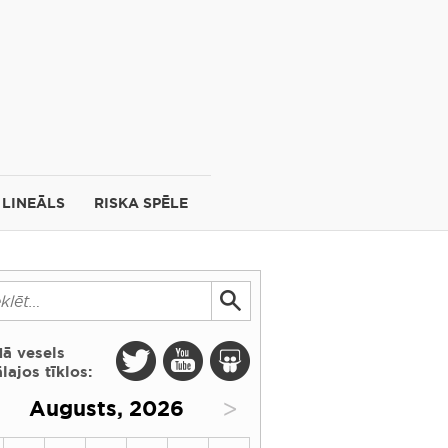
LINEĀLS
RISKA SPĒLE
dā vesels
lajos tīklos:
>
Augusts, 2026