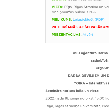
VIETA:
Rīga, Rīgas Stradiņa univer
Anniņmuižas bulvāris 26A.
PIELIKUMS:
Lejupielādēt (PDF)
PIETEIKŠANĀS UZ ŠO PASĀKUM
PREZENTĀCIJAS:
Atvērt
RSU aģentūra Darba d
sadarbībā 
organi
DARBA DEVĒJIEM UN D
“OiRA – interaktīvs 
Semināra norises laiks un vieta:
2022. gada 16. jūnijā no plkst. 15.00 lī
Rīga, Rīgas Stradiņa universitāte, Me