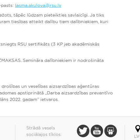
–pasts:
lasma.akulova@rsu.lv
žots, tāpēc lūdzam pieteikties savlaicīgi. Ja tiks
uram tiesības atteikt dalību tiem dalībniekiem, kuri
zsniegts RSU sertifikāts (3 KP jeb akadēmiskās
ZMAKSAS. Semināra dalībniekiem ir nodrošināta
 drošības un veselības aizsardzības aģentūras
padomes apstiprinātā „Darba aizsardzības preventīvo
āns 2022. gadam” ietvaros.
Strādā vesels
sociālajos tīklos:
LV