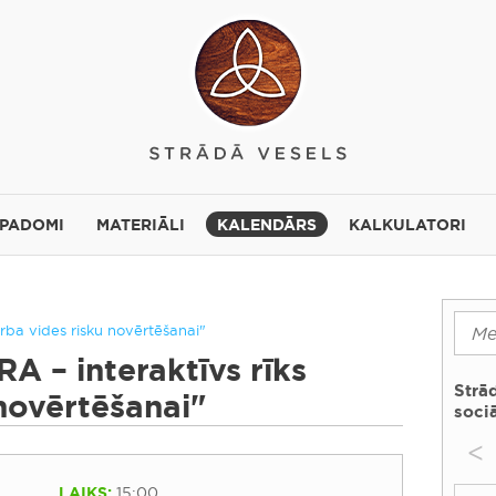
 PADOMI
MATERIĀLI
KALENDĀRS
KALKULATORI
arba vides risku novērtēšanai"
A – interaktīvs rīks
Strā
novērtēšanai"
sociā
<
LAIKS:
15:00