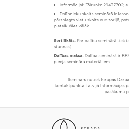
Informācijai: Tālrunis: 29437702; e
Dalībnieku skaits seminārā ir ierobe
pārsniegts vietu skaits auditorijā, pat
pieteikušies vēlāk.
Sertifikāts:
Par dalību seminārā tiek i
stundas).
Dalības maksa:
Dalība seminārā ir BE
pieeja semināra materiāliem.
Seminārs notiek Eiropas Darba
kontaktpunkta Latvijā Informācijas 
pasākumu pl