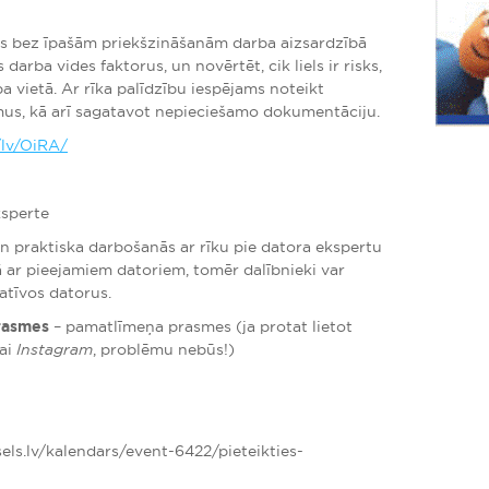
ējs bez īpašām priekšzināšanām darba aizsardzībā
rba vides faktorus, un novērtēt, cik liels ir risks,
ba vietā. Ar rīka palīdzību iespējams noteikt
us, kā arī sagatavot nepieciešamo dokumentāciju.
/lv/OiRA/
ksperte
un praktiska darbošanās ar rīku pie datora ekspertu
ā ar pieejamiem datoriem, tomēr dalībnieki var
atīvos datorus.
rasmes
– pamatlīmeņa prasmes (ja protat lietot
ai
Instagram
, problēmu nebūs!)
sels.lv/kalendars/event-6422/pieteikties-