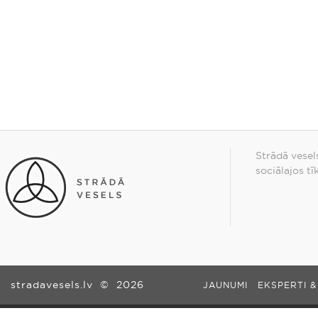
Strādā vesel
sociālajos tī
stradavesels.lv
©
2026
JAUNUMI
EKSPERTI &