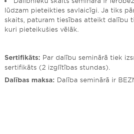
Dalībnieku skaits seminārā ir ierobe
lūdzam pieteikties savlaicīgi. Ja tiks pā
skaits, paturam tiesības atteikt dalību 
kuri pieteikušies vēlāk.
Sertifikāts:
Par dalību seminārā tiek iz
sertifikāts (2 izglītības stundas).
Dalības maksa:
Dalība seminārā ir BE