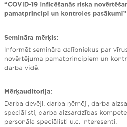
“COVID-19 inficēšanās riska novērtēša
pamatprincipi un kontroles pasākumi
”
Semināra mērķis:
Informēt semināra dalībniekus par vīru
novērtējuma pamatprincipiem un kont
darba vidē.
Mērķauditorija:
Darba devēji, darba ņēmēji, darba aizs
speciālisti, darba aizsardzības kompeten
personāla speciālisti u.c. interesenti.