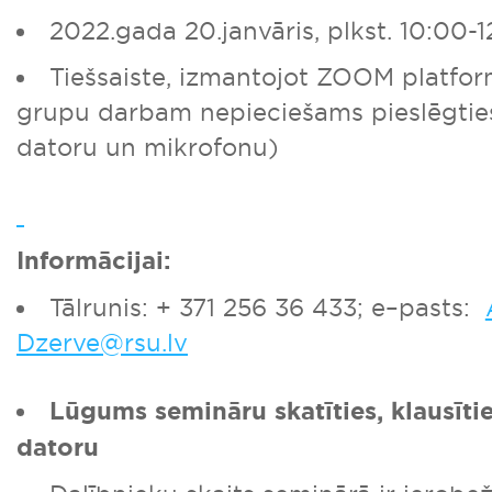
2022.gada 20.janvāris, plkst. 10:00-
Tiešsaiste, izmantojot ZOOM platfo
grupu darbam nepieciešams pieslēgties
datoru un mikrofonu)
Informācijai:
Tālrunis: + 371 256 36 433; e–pasts:
Dzerve@rsu.lv
Lūgums semināru skatīties, klausīti
datoru