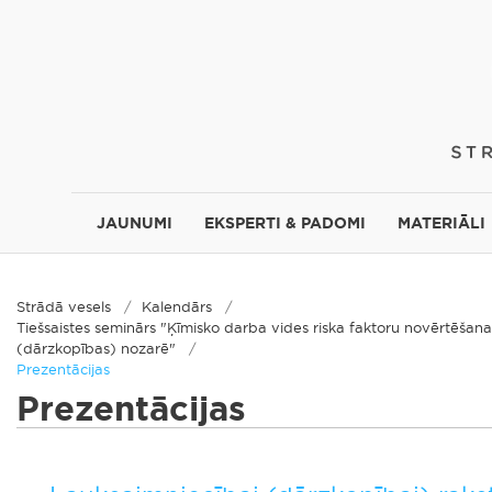
JAUNUMI
EKSPERTI & PADOMI
MATERIĀLI
Strādā vesels
Kalendārs
Tiešsaistes seminārs "Ķīmisko darba vides riska faktoru novērtēšan
(dārzkopības) nozarē"
Prezentācijas
Prezentācijas