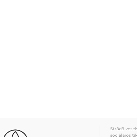
Strādā vesel
sociālajos tī