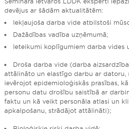
Semināra ietvaros LDDK eksperti iepaz
devējus ar šādām aktualitātēm:
Iekļaujoša darba vide atbilstoši mū
Dažādības vadība uzņēmumā;
Ieteikumi koplīgumiem darba vides 
Droša darba vide (darba aizsardzības
attālināto un elastīgo darbu ar datoru,
ievērojot epidemioloģiskās prasības, kā
personu datu drošību saistībā ar darbi
faktu un kā veikt personāla atlasi un kl
apkalpošanu, strādājot attālināti);
Bioloģiskie riski darba vidē;