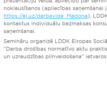
prezentāciju veidā, apliecību par semin
noklausīšanos (apliecības saņemšanai 
https://ej.uz/darbavide_Madona
), LDD
kontaktus individuālu bezmaksas konsu
saņemšanai.
Semināru organizē LDDK Eiropas Sociā
"Darba drošības normatīvo aktu praktis
un uzraudzības pilnveidošana" ietvaros