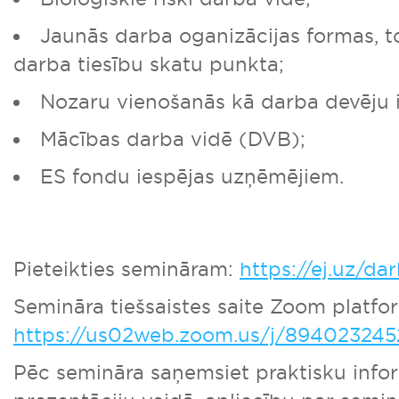
Jaunās darba oganizācijas formas, 
darba tiesību skatu punkta;
Nozaru vienošanās kā darba devēju i
Mācības darba vidē (DVB);
ES fondu iespējas uzņēmējiem.
Pieteikties semināram:
https://ej.uz/d
Semināra tiešsaistes saite Zoom platfo
https://us02web.zoom.us/j/894023245
Pēc semināra saņemsiet praktisku info