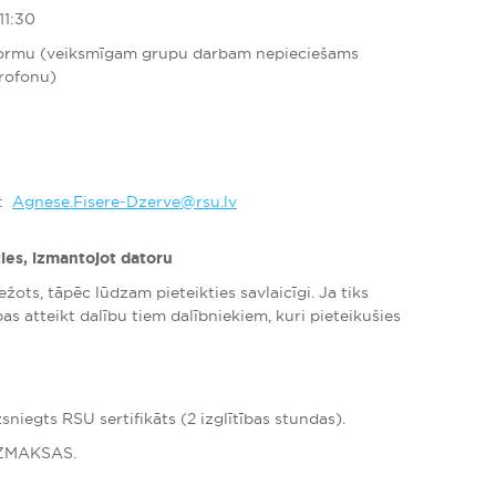
11:30
tformu (veiksmīgam grupu darbam nepieciešams
krofonu)
s:
Agnese.Fisere-Dzerve@rsu.lv
ties, izmantojot datoru
žots, tāpēc lūdzam pieteikties savlaicīgi. Ja tiks
bas atteikt dalību tiem dalībniekiem, kuri pieteikušies
sniegts RSU sertifikāts (2 izglītības stundas).
EZMAKSAS.