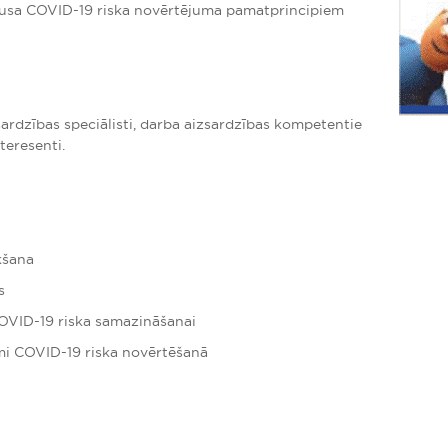
īrusa COVID-19 riska novērtējuma pamatprincipiem
sardzības speciālisti, darba aizsardzības kompetentie
nteresenti.
kšana
s
OVID-19 riska samazināšanai
mi COVID-19 riska novērtēšanā