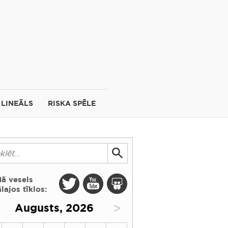
LINEĀLS
RISKA SPĒLE
dā vesels
lajos tīklos:
>
Augusts, 2026