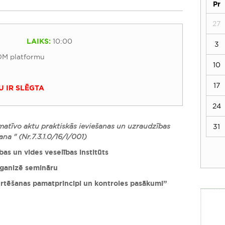
Pr
27
LAIKS:
10:00
3
OM platformu
10
17
U IR SLĒGTA
24
matīvo aktu praktiskās ieviešanas un uzraudzības
31
na " (Nr.7.3.1.0/16/I/001)
as un vides veselības institūts
ganizē semināru
ērtēšanas pamatprincipi un kontroles pasākumi
”