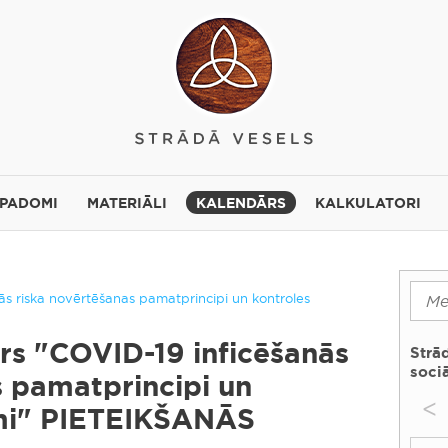
 PADOMI
MATERIĀLI
KALENDĀRS
KALKULATORI
ās riska novērtēšanas pamatprincipi un kontroles
ārs "COVID-19 inficēšanās
Strā
sociā
s pamatprincipi un
<
mi" PIETEIKŠANĀS