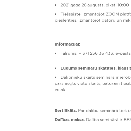
2021.gada 26.augusts, plkst. 10:00-
Tiešsaiste, izmantojot ZOOM pla
pieslēgties, izmantojot datoru un mi
Informācijai:
Tālrunis: + 371 256 36 433; e–past
Lūgums semināru skatīties, klausī
Dalībnieku skaits seminārā ir ierobe
pārsniegts vietu skaits, paturam tiesī
vēlāk.
Sertifikāts:
Par dalību seminārā tiek iz
Dalības maksa:
Dalība seminārā ir B