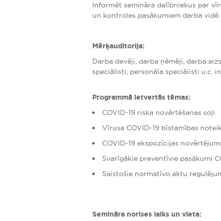
Informēt semināra dalībniekus par v
un kontroles pasākumiem darba vidē.
Mērķauditorija:
Darba devēji, darba ņēmēji, darba aiz
speciālisti, personāla speciālisti u.c. i
Programmā ietvertās tēmas:
COVID-19 riska novērtēšanas soļi
Vīrusa COVID-19 bīstamības notei
COVID-19 ekspozīcijas novērtējum
Svarīgākie preventīvie pasākumi C
Saistošie normatīvo aktu regulēju
Semināra norises laiks un vieta: