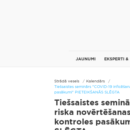
JAUNUMI
EKSPERTI &
Strādā vesels
Kalendārs
Tiešsaistes seminārs "COVID-19 inficēšan
pasākumi" PIETEIKŠANĀS SLĒGTA
Tiešsaistes semin
riska novērtēšana
kontroles pasāku