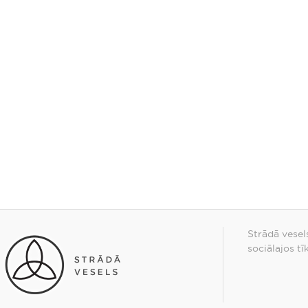
Strādā vesel
sociālajos tī