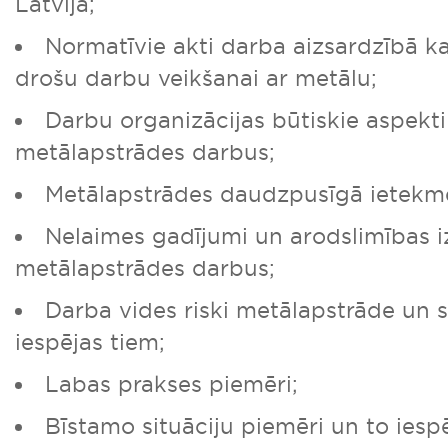
Latvijā;
Normatīvie akti darba aizsardzībā ka
drošu darbu veikšanai ar metālu;
Darbu organizācijas būtiskie aspekti
metālapstrādes darbus;
Metālapstrādes daudzpusīgā ietekme
Nelaimes gadījumi un arodslimības i
metālapstrādes darbus;
Darba vides riski metālapstrāde un
iespējas tiem;
Labas prakses piemēri;
Bīstamo situāciju piemēri un to ies