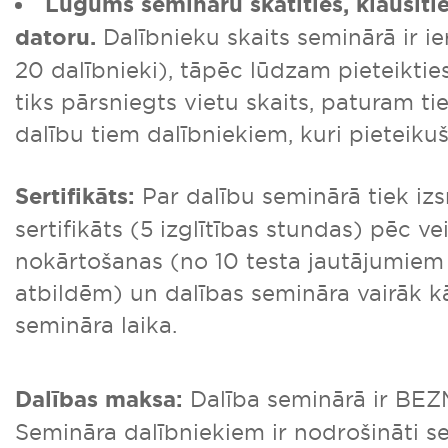
Lūgums semināru skatīties, klausīti
datoru
.
Dalībnieku skaits seminārā ir ie
20 dalībnieki), tāpēc lūdzam pieteikties
tiks pārsniegts vietu skaits, paturam tie
dalību tiem dalībniekiem, kuri pieteikuš
Sertifikāts:
Par dalību seminārā tiek iz
sertifikāts (5 izglītības stundas) pēc v
nokārtošanas (no 10 testa jautājumiem
atbildēm) un dalības semināra vairāk 
semināra laika.
Dalības maksa:
Dalība seminārā ir BE
Semināra dalībniekiem ir nodrošināti s