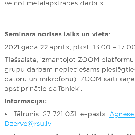
veicot metālapstrādes darbus.
Semināra norises laiks un vieta:
2021.gada 22.aprīlis, plkst. 13:00 – 17:0
Tiešsaiste, izmantojot ZOOM platform
grupu darbam nepieciešams pieslēgties
datoru un mikrofonu). ZOOM saiti saņe
apstiprinātie dalībnieki.
Informācijai:
Tālrunis: 27 721 031; e–pasts:
Agnese.
Dzerve@rsu.lv