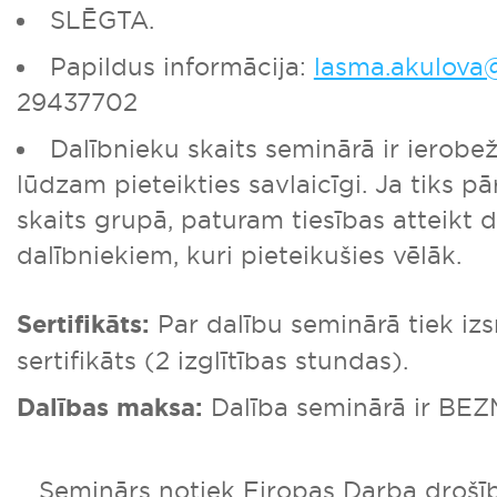
SLĒGTA.
Papildus informācija:
lasma.akulova@
29437702
Dalībnieku skaits seminārā ir ierobe
lūdzam pieteikties savlaicīgi. Ja tiks pā
skaits grupā, paturam tiesības atteikt 
dalībniekiem, kuri pieteikušies vēlāk.
Sertifikāts:
Par dalību seminārā tiek iz
sertifikāts (2 izglītības stundas).
Dalības maksa:
Dalība seminārā ir BE
Seminārs notiek Eiropas Darba drošīb