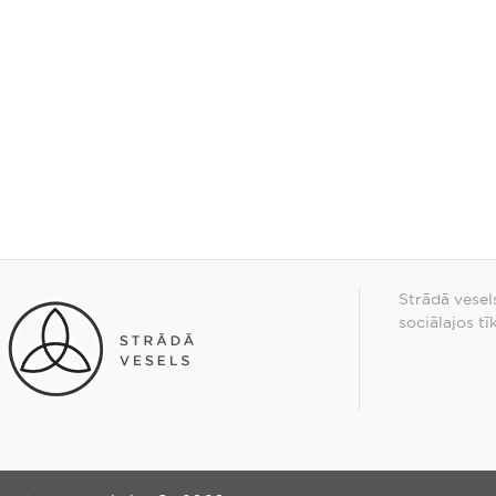
Strādā vesel
sociālajos tī