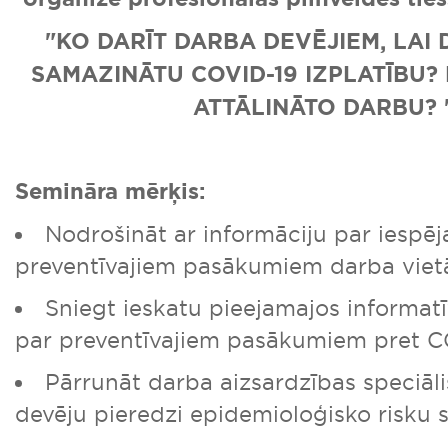
"KO DARĪT DARBA DEVĒJIEM, LAI
SAMAZINĀTU COVID-19 IZPLATĪBU?
ATTĀLINĀTO DARBU? 
Semināra mērķis:
Nodrošināt ar informāciju par iespē
preventīvajiem pasākumiem darba vietās
Sniegt ieskatu pieejamajos informatī
par preventīvajiem pasākumiem pret C
Pārrunāt darba aizsardzības speciāl
devēju pieredzi epidemioloģisko risku