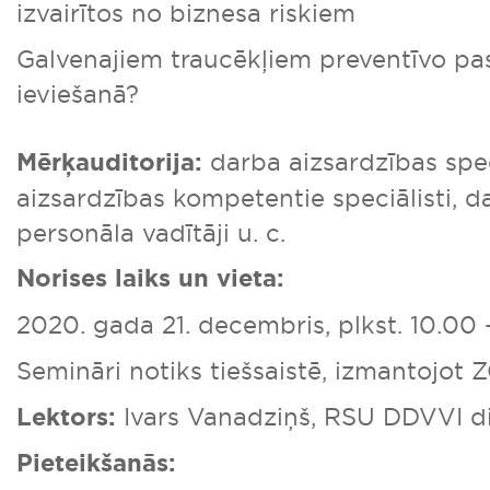
izvairītos no biznesa riskiem
Galvenajiem traucēkļiem preventīvo p
ieviešanā?
Mērķauditorija:
darba aizsardzības spec
aizsardzības kompetentie speciālisti, da
personāla vadītāji u. c.
Norises laiks un vieta:
2020. gada 21. decembris, plkst. 10.00 -
Semināri notiks tiešsaistē, izmantojot
Lektors:
Ivars Vanadziņš, RSU DDVVI di
Pieteikšanās: