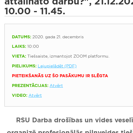
attālināto darbu?", 21.12.202
10.00 - 11.45.
DATUMS:
2020. gada 21. decembris
LAIKS:
10:00
VIETA:
Tiešsaiste, izmantojot ZOOM platformu.
PIELIKUMS:
Lejupielādēt (PDF)
PIETEIKŠANĀS UZ ŠO PASĀKUMU IR SLĒGTA
PREZENTĀCIJAS:
Atvērt
VIDEO:
Atvērt
RSU Darba drošības un vides veselī
organizē profesionālās pilnveides tie