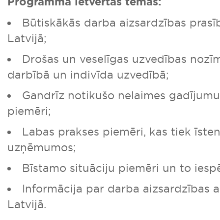
Programmā ietvertās tēmas:
Būtiskākās darba aizsardzības pras
Latvijā;
Drošas un veselīgas uzvedības no
darbībā un indivīda uzvedībā;
Gandrīz notikušo nelaimes gadījumu 
piemēri;
Labas prakses piemēri, kas tiek īsten
uzņēmumos;
Bīstamo situāciju piemēri un to ies
Informācija par darba aizsardzības 
Latvijā.