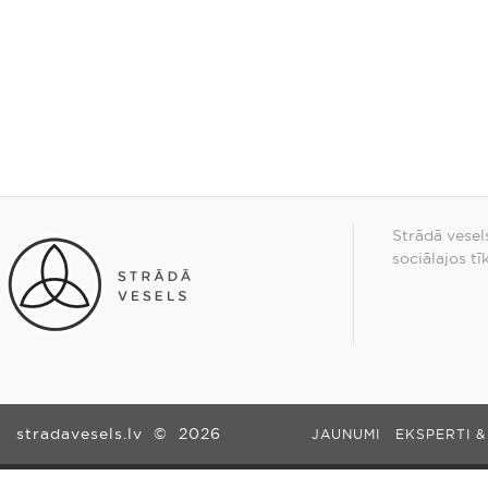
Strādā vesel
sociālajos tī
stradavesels.lv
©
2026
JAUNUMI
EKSPERTI &