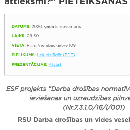
attieksmi?” PIETEIKŠANĀS
DATUMS:
2020. gada 5. novembris
LAIKS:
09:30
VIETA:
Rīga, Vienības gatve 109
PIELIKUMS:
Lejupielādēt (PDF)
PREZENTĀCIJAS:
Atvērt
ESF projekts "Darba drošības normatīv
ieviešanas un uzraudzības pilnv
(Nr.7.3.1.0/16/I/001)
RSU Darba drošības un vides veselī