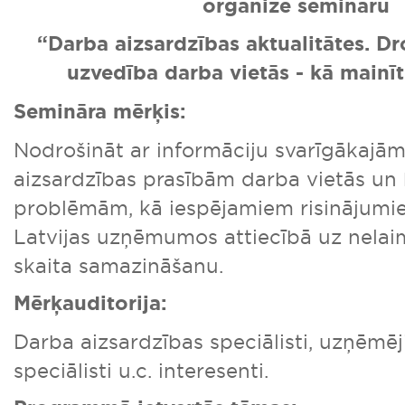
organizē semināru
“Darba aizsardzības aktualitātes. Dr
uzvedība darba vietās - kā mainīt
Semināra mērķis:
Nodrošināt ar informāciju svarīgākajā
aizsardzības prasībām darba vietās un
problēmām, kā iespējamiem risinājumie
Latvijas uzņēmumos attiecībā uz nela
skaita samazināšanu.
Mērķauditorija:
Darba aizsardzības speciālisti, uzņēmēj
speciālisti u.c. interesenti.