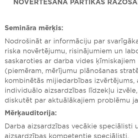
NOVĒRTĒŠANA PĀRTIKAS RAŽOŠA
Semināra mērķis:
Nodrošināt ar informāciju par svarīgā
riska novērtējumu, risinājumiem un lab
saskaroties ar darba vides ķīmiskajiem 
(piemēram, mērījumu plānošanas stratēģ
kombinētās mijiedarbības izvērtējums, 
individuālo aizsardzības līdzekļu izvēle, 
diskutēt par aktuālākajiem problēmu j
Mērķauditorija:
Darba aizsardzības vecākie speciālisti
aizsardzības kompetentie speciālisti.