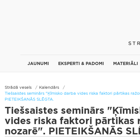
JAUNUMI
EKSPERTI & PADOMI
MATERIĀLI
Strādā vesels
Kalendārs
Tiešsaistes seminārs "Ķīmisko darba vides riska faktori pārtikas raž
PIETEIKŠANĀS SLĒGTA.
Tiešsaistes seminārs "Ķīmi
vides riska faktori pārtikas
nozarē". PIETEIKŠANĀS SL