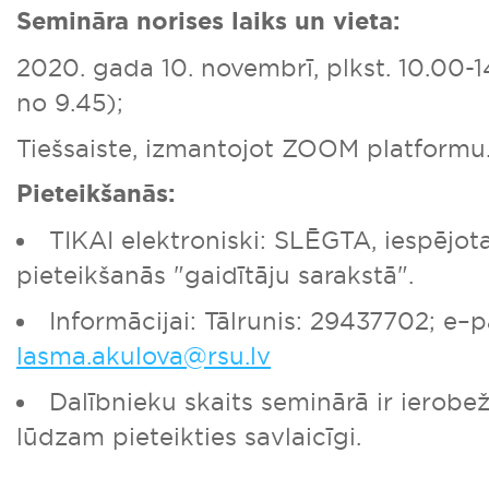
Semināra norises laiks un vieta:
2020. gada 10. novembrī, plkst. 10.00-14
no 9.45);
Tiešsaiste, izmantojot ZOOM platformu
Pieteikšanās:
TIKAI elektroniski: SLĒGTA, iespējota
pieteikšanās "gaidītāju sarakstā".
Informācijai: Tālrunis: 29437702; e–p
lasma.akulova@rsu.lv
Dalībnieku skaits seminārā ir ierobe
lūdzam pieteikties savlaicīgi.