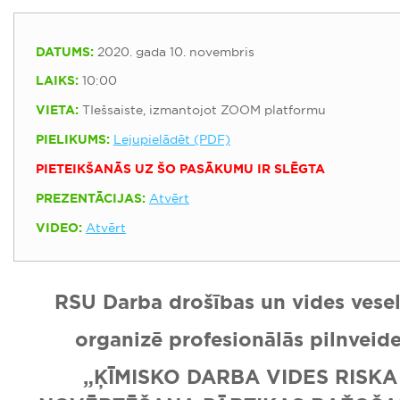
DATUMS:
2020. gada 10. novembris
LAIKS:
10:00
VIETA:
TIešsaiste, izmantojot ZOOM platformu
PIELIKUMS:
Lejupielādēt (PDF)
PIETEIKŠANĀS UZ ŠO PASĀKUMU IR SLĒGTA
PREZENTĀCIJAS:
Atvērt
VIDEO:
Atvērt
RSU Darba drošības un vides veselī
organizē profesionālās pilnveid
„ĶĪMISKO DARBA VIDES RISK