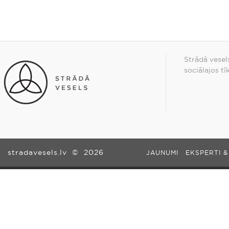
Strādā vesel
sociālajos tī
stradavesels.lv
©
2026
JAUNUMI
EKSPERTI &