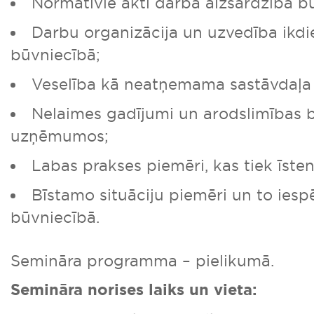
Normatīvie akti darba aizsardzībā b
Darbu organizācija un uzvedība ikdi
būvniecībā;
Veselība kā neatņemama sastāvdaļa
Nelaimes gadījumi un arodslimības 
uzņēmumos;
Labas prakses piemēri, kas tiek īste
Bīstamo situāciju piemēri un to ies
būvniecībā.
Semināra programma – pielikumā.
Semināra norises laiks un vieta: