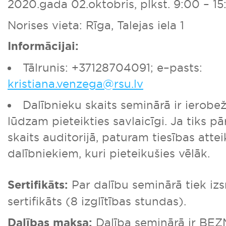
2020.gada 02.oktobris, plkst. 9:00 – 15
Norises vieta: Rīga, Talejas iela 1
Informācijai:
Tālrunis: +37128704091; e–pasts:
kristiana.venzega@rsu.lv
Dalībnieku skaits seminārā ir ierobe
lūdzam pieteikties savlaicīgi. Ja tiks pā
skaits auditorijā, paturam tiesības atte
dalībniekiem, kuri pieteikušies vēlāk.
Sertifikāts:
Par dalību seminārā tiek iz
sertifikāts (8 izglītības stundas).
Dalības maksa:
Dalība seminārā ir BE