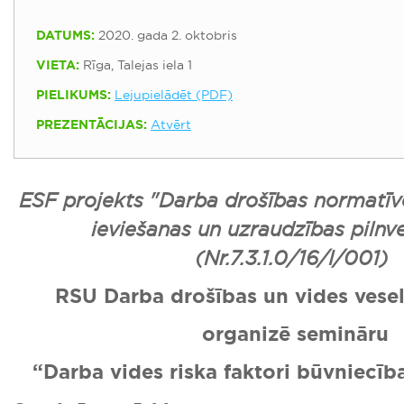
DATUMS:
2020. gada 2. oktobris
VIETA:
Rīga, Talejas iela 1
PIELIKUMS:
Lejupielādēt (PDF)
PREZENTĀCIJAS:
Atvērt
ESF projekts "Darba drošības normatīv
ieviešanas un uzraudzības pilnv
(Nr.7.3.1.0/16/I/001)
RSU Darba drošības un vides veselī
organizē semināru
“Darba vides riska faktori būvniec