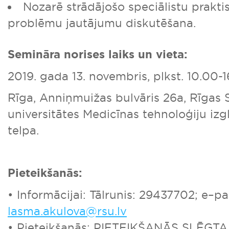
Nozarē strādājošo speciālistu prakti
problēmu jautājumu diskutēšana.
Semināra norises laiks un vieta:
2019. gada 13. novembris, plkst. 10.00-1
Rīga, Anniņmuižas bulvāris 26a, Rīgas 
universitātes Medicīnas tehnoloģiju izglī
telpa.
Pieteikšanās:
• Informācijai: Tālrunis: 29437702; e–pa
lasma.akulova@rsu.lv
• Pieteikšanās: PIETEIKŠANĀS SLĒGTA