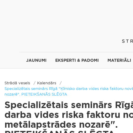
JAUNUMI
EKSPERTI & PADOMI
MATERIĀLI
Strādā vesels
Kalendārs
Specializētais seminārs Rīgā "Ķīmisko darba vides riska faktoru no
nozarē". PIETEIKŠANĀS SLĒGTA
Specializētais seminārs Rīg
darba vides riska faktoru n
metālapstrādes nozarē".