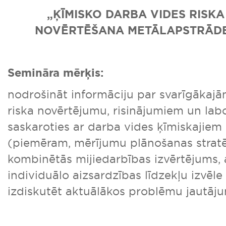
„ĶĪMISKO DARBA VIDES RISK
NOVĒRTĒŠANA METĀLAPSTRĀD
Semināra mērķis:
nodrošināt informāciju par svarīgākaj
riska novērtējumu, risinājumiem un lab
saskaroties ar darba vides ķīmiskajiem 
(piemēram, mērījumu plānošanas stratēģ
kombinētās mijiedarbības izvērtējums, 
individuālo aizsardzības līdzekļu izvēle u
izdiskutēt aktuālākos problēmu jautāj