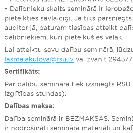
• Dalībnieku skaits seminārā ir ierobež
pieteikties savlaicīgi. Ja tiks pārsniegts
auditorijā, paturam tiesības atteikt dal
dalībniekiem, kuri pieteikušies vēlāk.
Lai atteiktu savu dalību seminārā, lūdzu
lasma.akulova@rsu.lv
vai zvanīt 294377
Sertifikāts:
Par dalību seminārā tiek izsniegts RSU s
izglītības stundas).
Dalības maksa:
Dalība seminārā ir BEZMAKSAS. Seminā
ir nodrošināti semināra materiāli un kaf