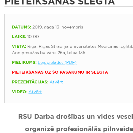
PIETEIKŠANĀS SLĒGTA
DATUMS:
2019. gada 13. novembris
LAIKS:
10:00
VIETA:
Rīga, Rīgas Stradiņa universitātes Medicīnas izglītī
Anniņmuižas bulvāris 26a, telpa 135.
PIELIKUMS:
Lejupielādēt (PDF)
PIETEIKŠANĀS UZ ŠO PASĀKUMU IR SLĒGTA
PREZENTĀCIJAS:
Atvērt
VIDEO:
Atvērt
RSU Darba drošības un vides veselī
organizē profesionālās pilnveid