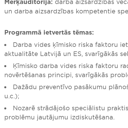
Mērķauditorija:
darba aizsardzības vecā
un darba aizsardzības kompetentie speci
Programmā ietvertās tēmas:
Darba vides ķīmisko riska faktoru i
aktualitāte Latvijā un ES, svarīgākās se
Ķīmisko darba vides riska faktoru rad
novērtēšanas principi, svarīgākās prob
Dažādu preventīvo pasākumu plāno
u.c.);
Nozarē strādājošo speciālistu prakti
problēmu jautājumu izdiskutēšana.