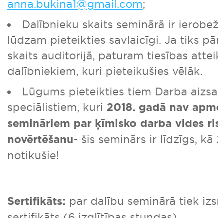
anna.bukina1@gmail.com
;
Dalībnieku skaits seminārā ir ierobe
lūdzam pieteikties savlaicīgi. Ja tiks pā
skaits auditorijā, paturam tiesības atte
dalībniekiem, kuri pieteikušies vēlāk.
Lūgums pieteikties tiem Darba aizs
speciālistiem, kuri
2018. gadā nav apme
semināriem par ķīmisko darba vides ri
novērtēšanu
- šis seminārs ir līdzīgs, k
notikušie!
Sertifikāts:
par dalību seminārā tiek iz
sertifikāts (6 izglītības stundas).