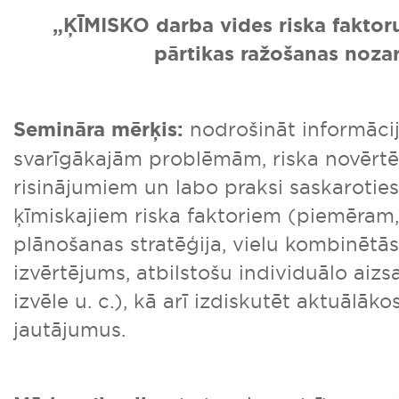
„ĶĪMISKO darba vides riska faktor
pārtikas ražošanas noza
Semināra mērķis:
nodrošināt informāci
svarīgākajām problēmām, riska novērt
risinājumiem un labo praksi saskaroties
ķīmiskajiem riska faktoriem (piemēram
plānošanas stratēģija, vielu kombinētā
izvērtējums, atbilstošu individuālo aizs
izvēle u. c.), kā arī izdiskutēt aktuālā
jautājumus.