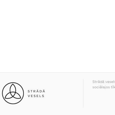
Strādā vesel
sociālajos tī