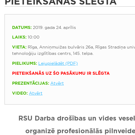
PIETEIKŠANĀS SLĒGTA
DATUMS:
2019. gada 24. aprīlis
LAIKS:
10:00
VIETA:
Rīga, Anniņmuižas bulvāris 26a, Rīgas Stradiņa uni
tehnoloģiju izglītības centrs, 145. telpa.
PIELIKUMS:
Lejupielādēt (PDF)
PIETEIKŠANĀS UZ ŠO PASĀKUMU IR SLĒGTA
PREZENTĀCIJAS:
Atvērt
VIDEO:
Atvērt
RSU Darba drošības un vides veselī
organizē profesionālās pilnveid