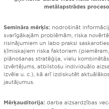
metālapstrādes proces
Semināra mērķis:
nodrošināt informāci
svarīgākajām problēmām, riska novērt
risinājumiem un labo praksi saskaroties
ķīmiskajiem riska faktoriem (piemēram
plānošanas stratēģija, vielu kombinētā
izvērtējums, atbilstošu individuālo aizs
izvēle u. c.), kā arī izdiskutēt aktuālā
jautājumus.
Mērķauditorija:
darba aizsardzības vecā