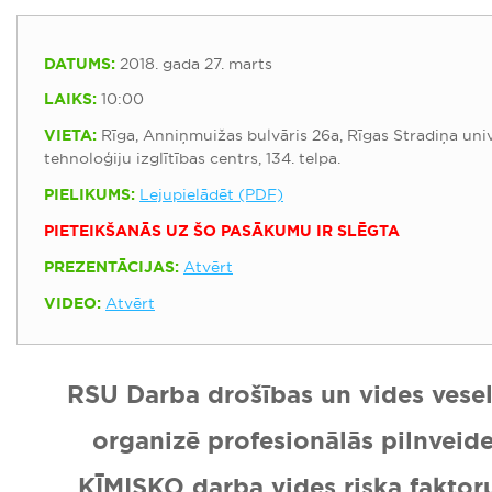
DATUMS:
2018. gada 27. marts
LAIKS:
10:00
VIETA:
Rīga, Anniņmuižas bulvāris 26a, Rīgas Stradiņa uni
tehnoloģiju izglītības centrs, 134. telpa.
PIELIKUMS:
Lejupielādēt (PDF)
PIETEIKŠANĀS UZ ŠO PASĀKUMU IR SLĒGTA
PREZENTĀCIJAS:
Atvērt
VIDEO:
Atvērt
RSU Darba drošības un vides veselī
organizē profesionālās pilnveid
„ĶĪMISKO darba vides riska faktor