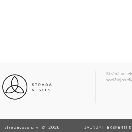
Strādā vesel
sociālajos tī
stradavesels.lv
©
2026
JAUNUMI
EKSPERTI &