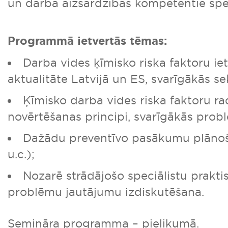
un darba aizsardzības kompetentie speci
Programmā ietvertās tēmas:
Darba vides ķīmisko riska faktoru i
aktualitāte Latvijā un ES, svarīgākās se
Ķīmisko darba vides riska faktoru rad
novērtēšanas principi, svarīgākās prob
Dažādu preventīvo pasākumu plāno
u.c.);
Nozarē strādājošo speciālistu prakti
problēmu jautājumu izdiskutēšana.
Semināra programma – pielikumā.