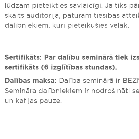
lūdzam pieteikties savlaicīgi. Ja tiks pā
skaits auditorijā, paturam tiesības atte
dalībniekiem, kuri pieteikušies vēlāk.
Sertifikāts:
Par dalību seminārā tiek iz
sertifikāts (6 izglītības stundas).
D
alības maksa:
Dalība seminārā ir BE
Semināra dalībniekiem ir nodrošināti s
un kafijas pauze.