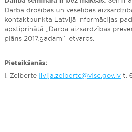
Dalība seminārā ir bez maksas.
Seminār
Darba drošības un veselības aizsardzī
kontaktpunkta Latvijā Informācijas p
apstiprinātā „Darba aizsardzības prev
plāns 2017.gadam” ietvaros.
Pieteikšanās:
l. Zeiberte
livija.zeiberte@visc.gov.lv
t. 