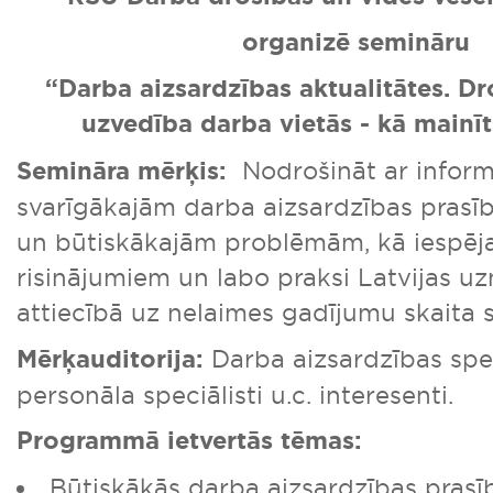
organizē semināru
“Darba aizsardzības aktualitātes. Dr
uzvedība darba vietās - kā mainīt
Semināra mērķis:
Nodrošināt ar inform
svarīgākajām darba aizsardzības prasī
un būtiskākajām problēmām, kā iespē
risinājumiem un labo praksi Latvijas 
attiecībā uz nelaimes gadījumu skaita
Mērķauditorija:
Darba aizsardzības spec
personāla speciālisti u.c. interesenti.
Programmā ietvertās tēmas:
Būtiskākās darba aizsardzības pras