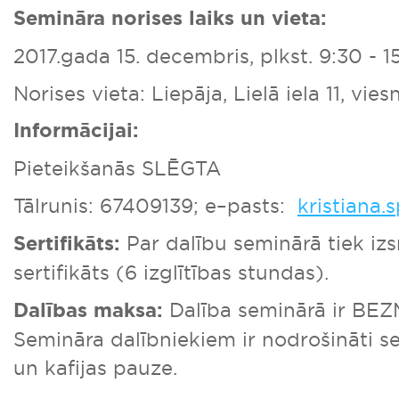
Semināra norises laiks un vieta:
2017.gada 15. decembris, plkst. 9:30 - 1
Norises vieta: Liepāja,
Lielā iela 11, vies
Informācijai:
Pieteikšanās SLĒGTA
Tālrunis: 67409139; e–pasts:
kristiana.
Sertifikāts:
Par dalību seminārā tiek iz
sertifikāts (6 izglītības stundas).
Dalības maksa:
Dalība seminārā ir BE
Semināra dalībniekiem ir nodrošināti s
un kafijas pauze.