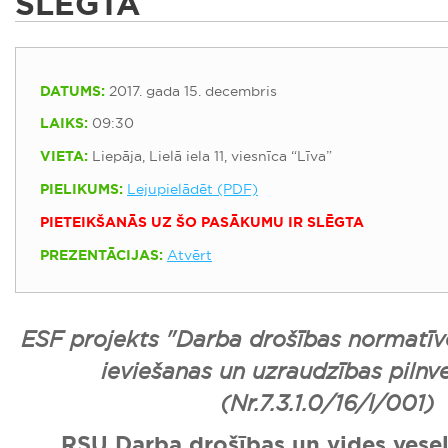
SLĒGTA
DATUMS:
2017. gada 15. decembris
LAIKS:
09:30
VIETA:
Liepāja, Lielā iela 11, viesnīca “Līva”
PIELIKUMS:
Lejupielādēt (PDF)
PIETEIKŠANĀS UZ ŠO PASĀKUMU IR SLĒGTA
PREZENTĀCIJAS:
Atvērt
ESF projekts "Darba drošības normatīv
ieviešanas un uzraudzības pilnv
(Nr.7.3.1.0/16/I/001)
RSU Darba drošības un vides veselī