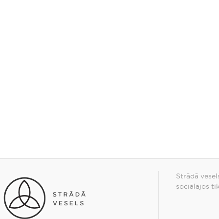
Strādā vesel
sociālajos tī