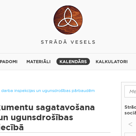
 PADOMI
MATERIĀLI
KALENDĀRS
KALKULATORI
darba inspekcijas un ugunsdrošības pārbaudēm
kumentu sagatavošana
Strā
sociā
 un ugunsdrošības
<
ecībā