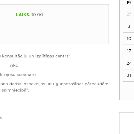
Pr
27
LAIKS:
10:00
3
10
17
 konsultāciju un izglītības centrs"
24
rīko
glītojošu semināru
31
ana darba inspekcijas un ugunsdrošības pārbaudēm
saimniecībā".
s