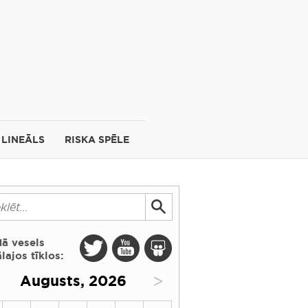
LINEĀLS
RISKA SPĒLE
dā vesels
lajos tīklos:
>
Augusts, 2026