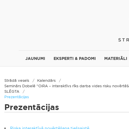
JAUNUMI
EKSPERTI & PADOMI
MATERIĀLI
Strādā vesels
Kalendārs
Seminārs Dobelē “OiRA – interaktīvs rīks darba vides risku novērt
SLĒGTA
Prezentācijas
Prezentācijas
Riska interaktīvā novērtēšana tiešsaistē.