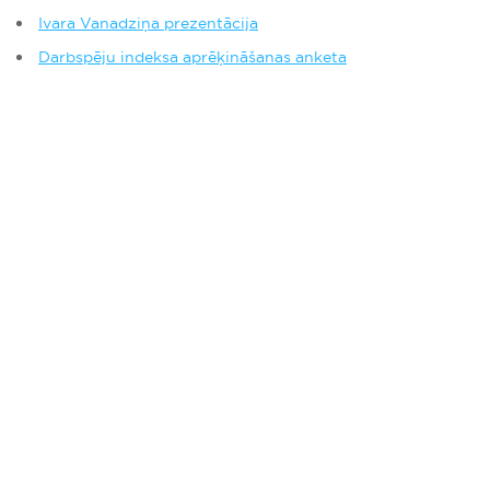
Ivara Vanadziņa prezentācija
Darbspēju indeksa aprēķināšanas anketa