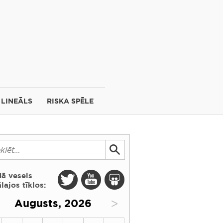
LINEĀLS
RISKA SPĒLE
dā vesels
lajos tīklos:
>
Augusts, 2026