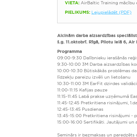
VIETA:
AirBaltic Training mācību c
PIELIKUMS:
Lejupielādēt (PDF)
Aicinām darba aizsardzības speciālis
š.g. 11.oktobrī. Rīgā, Pilotu ielā 6, Ai
Programma
09:00-9:30 Dalībnieku ierašānās reģist
9:30-10:00 3M Darba aizsardzības ko
10:00-10:30 Būtiskākās problēmas darb
līdzekļu pareizu izvēli un lietošanu
10:30-11:00 3M EarFit dzirdes validā
11:00-11:15 Kafijas pauze
11:15-11:45 Labā prakse uzņēmumā Eas
11:45-12:45 Pretkritiena risinājumi, 1.d
12:45-13:45 Pusdienas
13:45-15:00 Pretkritiena risinājumi -
15:00-16:00 Sertifikāti. Jautājumi un 
Seminārs ir bezmaksas un paredzēts 