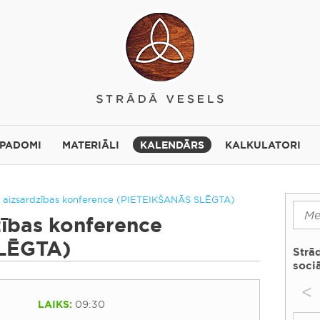
 PADOMI
MATERIĀLI
KALENDĀRS
KALKULATORI
 aizsardzības konference (PIETEIKŠANĀS SLĒGTA)
ības konference
LĒGTA)
Strā
sociā
<
LAIKS:
09:30