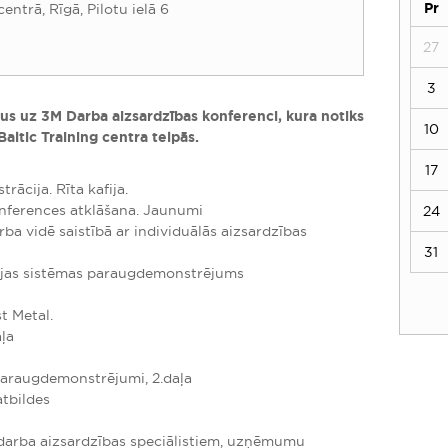
Pr
entrā, Rīgā, Pilotu ielā 6
27
3
tus uz 3M Darba aizsardzības konferenci, kura notiks
10
r Baltic Training centra telpās.
17
rācija. Rīta kafija.
nferences atklāšana. Jaunumi
24
a vidē saistībā ar individuālās aizsardzības
31
cijas sistēmas paraugdemonstrējums
t Metal.
aļa
 paraugdemonstrējumi, 2.daļa
atbildes
darba aizsardzības speciālistiem, uzņēmumu