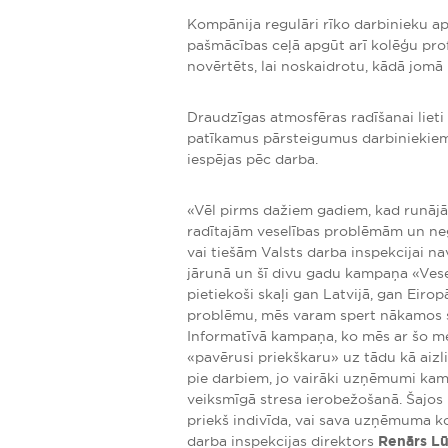
Kompānija regulāri rīko darbinieku ap
pašmācības ceļā apgūt arī kolēģu profe
novērtēts, lai noskaidrotu, kādā jomā 
Draudzīgas atmosfēras radīšanai lieti
patīkamus pārsteigumus darbiniekiem,
iespējas pēc darba.
«Vēl pirms dažiem gadiem, kad runājā
radītajām veselības problēmām un nega
vai tiešām Valsts darba inspekcijai nav
jārunā un šī divu gadu kampaņa «Vesel
pietiekoši skaļi gan Latvijā, gan Eirop
problēmu, mēs varam spert nākamos s
Informatīvā kampaņa, ko mēs ar šo med
«pavērusi priekškaru» uz tādu kā aizl
pie darbiem, jo vairāki uzņēmumi kamp
veiksmīgā stresa ierobežošanā. Šajos 
priekš indivīda, vai sava uzņēmuma k
darba inspekcijas direktors
Renārs Lū