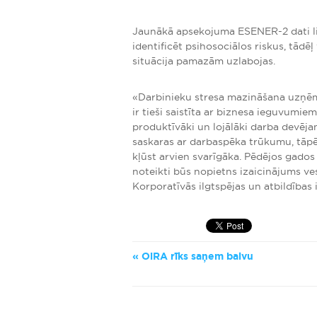
Jaunākā apsekojuma ESENER-2 dati li
identificēt psihosociālos riskus, tādē
situācija pamazām uzlabojas.
«Darbinieku stresa mazināšana uzņēmu
ir tieši saistīta ar biznesa ieguvumiem
produktīvāki un lojālāki darba devēj
saskaras ar darbaspēka trūkumu, tāpēc
kļūst arvien svarīgāka. Pēdējos gados
noteikti būs nopietns izaicinājums ve
Korporatīvās ilgtspējas un atbildības 
OiRA rīks saņem balvu