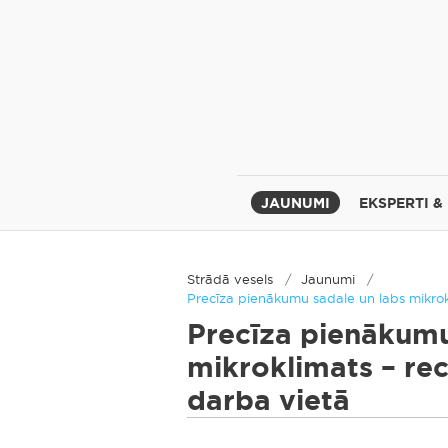
JAUNUMI
EKSPERTI &
Strādā vesels
Jaunumi
Precīza pienākumu sadale un labs mikrok
Precīza pienākumu
mikroklimats – re
darba vietā