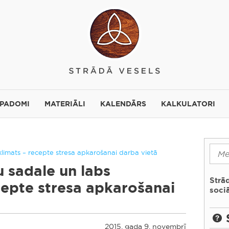
 PADOMI
MATERIĀLI
KALENDĀRS
KALKULATORI
limats – recepte stresa apkarošanai darba vietā
 sadale un labs
Strā
cepte stresa apkarošanai
sociā
2015. gada 9. novembrī