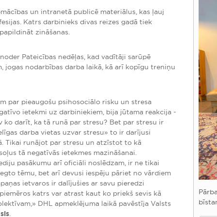
mācības un intranetā publicē materiālus, kas ļauj
sijas. Katrs darbinieks divas reizes gadā tiek
papildināt zināšanas.
 noder Pateicības nedēļas, kad vadītāji sarūpē
 jogas nodarbības darba laikā, kā arī kopīgu treniņu
m par pieaugošu psihosociālo risku un stresa
tīvo ietekmi uz darbiniekiem, bija jūtama reakcija -
 ko darīt, ka tā runā par stresu? Bet par stresu ir
īgas darba vietas uzvar stresu» to ir darījusi
ā. Tikai runājot par stresu un atzīstot to kā
oļus tā negatīvās ietekmes mazināšanai.
iju pasākumu arī oficiāli noslēdzam, ir ne tikai
iegto tēmu, bet arī devusi iespēju pāriet no vārdiem
aņas ietvaros ir dalījušies ar savu pieredzi
Pārba
piemēros katrs var atrast kaut ko priekš sevis kā
bīsta
olektīvam,» DHL apmeklējuma laikā pavēstīja Valsts
sis
.