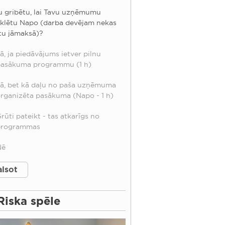
u gribētu, lai Tavu uzņēmumu
klētu Napo (darba devējam nekas
tu jāmaksā)?
ā, ja piedāvājums ietver pilnu
asākuma programmu (1 h)
ā, bet kā daļu no paša uzņēmuma
rganizēta pasākuma (Napo - 1 h)
rūti pateikt - tas atkarīgs no
programmas
Nē
Riska spēle