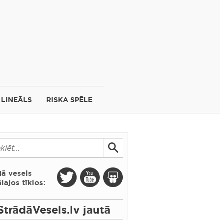
LINEĀLS
RISKA SPĒLE
dā vesels
lajos tīklos:
StrādāVesels.lv jautā