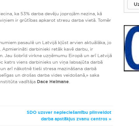
Uz
ecina, ka 53% darba devēju joprojām nezina, kā
ļ viņiem ir grūtības apkarot stresu darba vietā. Tomēr
miem pasaulē un Latvijā kļūst arvien aktuālāka, jo
. Apmierināti darbinieki retāk kavē darbu, ir
am. Jau šobrīd virkne uzņēmumu Eiropā un arī Latvijā
 katrs viens darbinieks un viņa labsajūta darbā
 un arī nākotnē tieši stresa mazināšana darbā
selīgas un drošas darba vides veidošanā,» saka
institūta vadītāja
Dace Helmane
.
SDO uzsver nepieciešamību pilnveidot
darba apstākļus zvanu centros