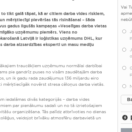
Vai T
apme
to tikt galā tāpat, kā ar citiem darba vides riskiem,
nebū
 mērķtiecīgi pievēršas tās risināšanai – šāda
divus gadus ilgušās kampaņas «Veselīgas darba vietas
J
sekmīgāko uzņēmumu piemērs. Viens no
p
karošanā Latvijā ir loģistikas uzņēmums DHL, kur
s darba aizsardzības eksperti un masu mediju
J
o
īgākajiem traucēkļiem uzņēmumu normālai darbībai
G
jams pie gandrīz puses no visām zaudētajām darba
, un ik gadu rada zaudējumus 136 miljardu eiro
 mērķtiecīgāk novērst stresa cēloņus darba vietās.
m iedalāmas divās kategorijās – darba vides
tumiem par pienākumu sadali un no tā izrietošajiem
itāšu organizēšana. Tās palīdz atbrīvoties no dienas
 kolēģus, veidojot brīvāku atmosfēru darbavietā un