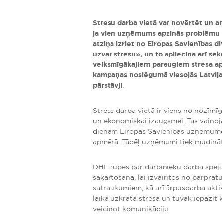
Stresu darba vietā var novērtēt un ar 
ja vien uzņēmums apzinās problēmu un
atziņa izriet no Eiropas Savienības 
uzvar stresu», un to apliecina arī 
veiksmīgākajiem paraugiem stresa ap
kampaņas noslēgumā viesojās Latvija
pārstāvji
.
Stress darba vietā ir viens no nozīm
un ekonomiskai izaugsmei. Tas vaino
dienām Eiropas Savienības uzņēmumos
apmērā. Tādēļ uzņēmumi tiek mudināti
DHL rūpes par darbinieku darba spējā
sakārtošana, lai izvairītos no pārpra
satraukumiem, kā arī ārpusdarba aktiv
laikā uzkrātā stresa un tuvāk iepazīt
veicinot komunikāciju.