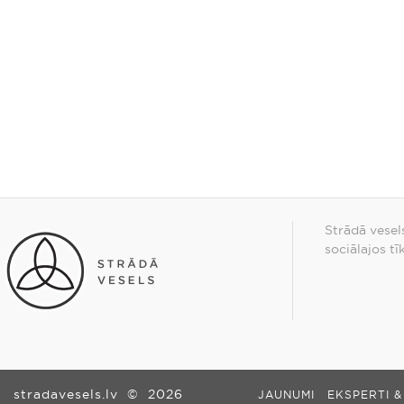
Strādā vesel
sociālajos tī
stradavesels.lv
©
2026
JAUNUMI
EKSPERTI &