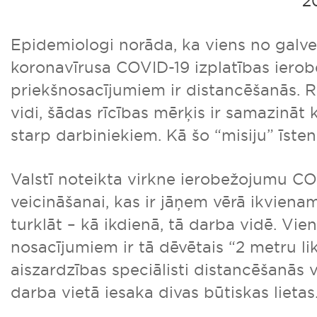
2
Epidemiologi norāda, ka viens no galv
koronavīrusa COVID-19 izplatības iero
priekšnosacījumiem ir distancēšanās. 
vidi, šādas rīcības mērķis ir samazināt 
starp darbiniekiem. Kā šo “misiju” īsten
Valstī noteikta virkne ierobežojumu CO
veicināšanai, kas ir jāņem vērā ikviena
turklāt – kā ikdienā, tā darba vidē. Vi
nosacījumiem ir tā dēvētais “2 metru l
aiszardzības speciālisti distancēšanās 
darba vietā iesaka divas būtiskas lietas