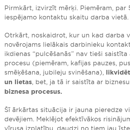
Pirmkārt, izvirzīt mērķi. Piemēram, pa
iespējamo kontaktu skaitu darba vietā.
Otrkārt, noskaidrot, kur un kad darba vi
novērojams lielākais darbinieku kontaktu
ikdienas “pulcēšanās” nav tieši saistīta
procesu (piemēram, kafijas pauzes, pu
smēķēšana, jubileju svinēšana),
likvidē
un lietas
, bet, ja tā ir saistīta ar biznes
biznesa procesus.
Šī ārkārtas situācija ir jauna pieredze 
devējiem. Meklējot efektīvākos risināju
vīrusa izplatību, daudzi no tiem jau īst