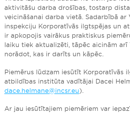
aktivitāšu darba drošības, tostarp dist
veicināšanai darba vietā. Sadarbībā ar 
inspekciju Korporatīvās ilgtspējas un at
ir apkopojis vairākus praktiskus piemē
laiku tiek aktualizēti, tāpēc aicinām arī T
norādot, kas ir darīts un kāpēc.
Piemērus lūdzam iesūtīt Korporatīvās i
atbildības institūta vadītājai Dacei Hel
dace.helmane@incsr.eu
).
Ar jau iesūtītajiem piemēriem var iepaz