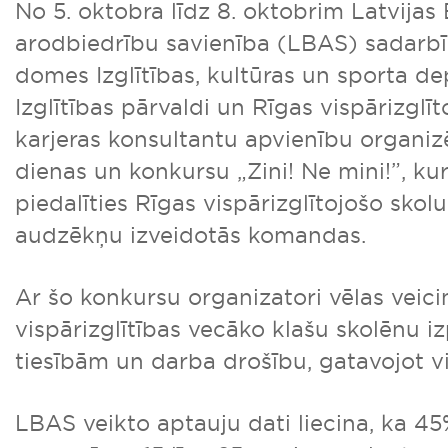
No 5. oktobra līdz 8. oktobrim Latvijas 
arodbiedrību savienība (LBAS) sadarbī
domes Izglītības, kultūras un sporta d
Izglītības pārvaldi un Rīgas vispārizglīt
karjeras konsultantu apvienību organiz
dienas un konkursu „Zini! Ne mini!”, kur
piedalīties Rīgas vispārizglītojošo skol
audzēkņu izveidotās komandas.
Ar šo konkursu organizatori vēlas veici
vispārizglītības vecāko klašu skolēnu i
tiesībām un darba drošību, gatavojot v
LBAS veikto aptauju dati liecina, ka 