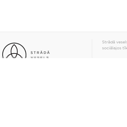
Strādā vesel
sociālajos tī
stradavesels.lv
©
2026
JAUNUMI
EKSPERTI &