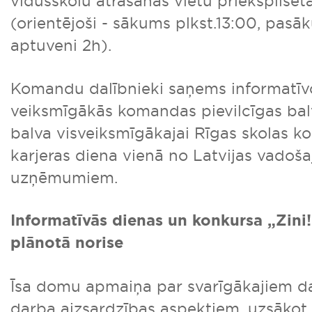
vidusskolu atrašanās vietu priekšpilsētā
(orientējoši - sākums plkst.13:00, pas
aptuveni 2h).
Komandu dalībnieki saņems informatīv
veiksmīgākās komandas pievilcīgas bal
balva visveiksmīgākajai Rīgas skolas 
karjeras diena vienā no Latvijas vadoš
uzņēmumiem.
Informatīvās dienas un konkursa „Zini!
plānotā norise
Īsa domu apmaiņa par svarīgākajiem da
darba aizsardzības aspektiem, uzsākot