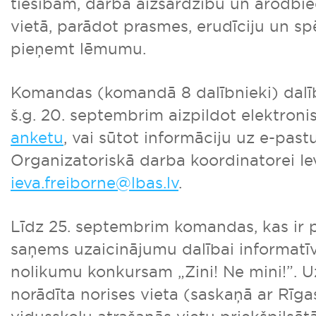
tiesībām, darba aizsardzību un arodbi
vietā, parādot prasmes, erudīciju un sp
pieņemt lēmumu.
Komandas (komandā 8 dalībnieki) dalīb
š.g. 20. septembrim aizpildot elektroni
anketu
, vai sūtot informāciju uz e-pas
Organizatoriskā darba koordinatorei Ie
ieva.freiborne@lbas.lv
.
Līdz 25. septembrim komandas, kas ir p
saņems uzaicinājumu dalībai informatī
nolikumu konkursam „Zini! Ne mini!”. 
norādīta norises vieta (saskaņā ar Rīga