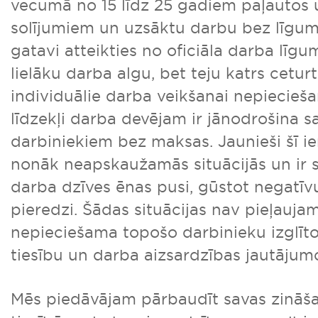
vecumā no 15 līdz 25 gadiem paļautos 
solījumiem un uzsāktu darbu bez līgum
gatavi atteikties no oficiāla darba līg
lielāku darba algu, bet teju katrs ceturt
individuālie darba veikšanai nepiecieš
līdzekļi darba devējam ir jānodrošina 
darbiniekiem bez maksas. Jaunieši šī ie
nonāk neapskaužamās situācijās un ir sp
darba dzīves ēnas pusi, gūstot negatī
pieredzi. Šādas situācijas nav pieļauja
nepieciešama topošo darbinieku izglīt
tiesību un darba aizsardzības jautājum
Mēs piedāvājam pārbaudīt savas zināš