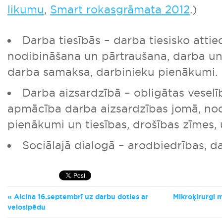
likumu
,
Smart rokasgrāmata 2012
.)
Darba tiesībās – darba tiesisko attie
nodibināšana un pārtraušana, darba un 
darba samaksa, darbinieku pienākumi.
Darba aizsardzībā – obligātas vesel
apmācība darba aizsardzības jomā, no
pienākumi un tiesības, drošības zīmes,
Sociālajā dialogā – arodbiedrības, 
Aicina 16.septembrī uz darbu doties ar
Mikroķirurgi 
velosipēdu