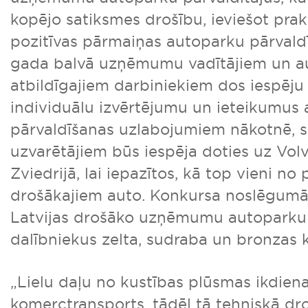
kopējo satiksmes drošību, ieviešot prak
pozitīvas pārmaiņas autoparku pārvald
gada balvā uzņēmumu vadītājiem un a
atbildīgajiem darbiniekiem dos iespēj
individuālu izvērtējumu un ieteikumus
pārvaldīšanas uzlabojumiem nākotnē, 
uzvarētājiem būs iespēja doties uz Vol
Zviedrijā, lai iepazītos, kā top vieni no
drošākajiem auto. Konkursa noslēgumā 
Latvijas drošāko uzņēmumu autoparku t
dalībniekus zelta, sudraba un bronzas k
„Lielu daļu no kustības plūsmas ikdien
komerctransports, tādēļ tā tehniskā dro