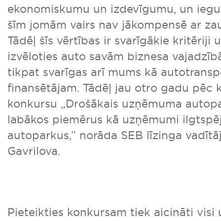
ekonomiskumu un izdevīgumu, un iegu
šīm jomām vairs nav jākompensē ar za
Tādēļ šīs vērtības ir svarīgākie kritēri
izvēloties auto savām biznesa vajadzībā
tikpat svarīgas arī mums kā autotransp
finansētājam. Tādēļ jau otro gadu pēc 
konkursu „Drošākais uzņēmuma autopark
labākos piemērus kā uzņēmumi ilgtspēj
autoparkus,” norāda SEB līzinga vadītā
Gavrilova.
Pieteikties konkursam tiek aicināti vis