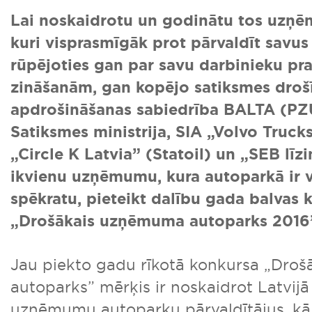
Lai noskaidrotu un godinātu tos uzņē
kuri visprasmīgāk prot pārvaldīt savus
rūpējoties gan par savu darbinieku p
zināšanām, gan kopējo satiksmes droš
apdrošināšanas sabiedrība BALTA (PZ
Satiksmes ministrija, SIA „Volvo Trucks
„Circle K Latvia” (Statoil) un „SEB līz
ikvienu uzņēmumu, kura autoparkā ir 
spēkratu, pieteikt dalību gada balvas 
„Drošākais uzņēmuma autoparks 2016
Jau piekto gadu rīkotā konkursa „Dro
autoparks” mērķis ir noskaidrot Latvij
uzņēmumu autoparku pārvaldītājus, kā 