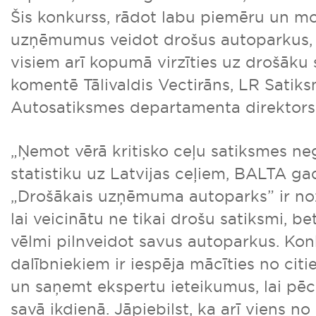
Šis konkurss, rādot labu piemēru un mo
uzņēmumus veidot drošus autoparkus,
visiem arī kopumā virzīties uz drošāku 
komentē Tālivaldis Vectirāns, LR Satiks
Autosatiksmes departamenta direktors
„Ņemot vērā kritisko ceļu satiksmes n
statistiku uz Latvijas ceļiem, BALTA ga
„Drošākais uzņēmuma autoparks” ir nozī
lai veicinātu ne tikai drošu satiksmi, 
vēlmi pilnveidot savus autoparkus. Kon
dalībniekiem ir iespēja mācīties no ci
un saņemt ekspertu ieteikumus, lai pēc
savā ikdienā. Jāpiebilst, ka arī viens no