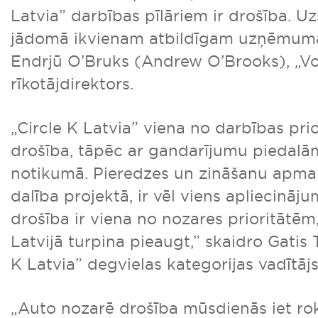
Latvia” darbības pīlāriem ir drošība. U
jādomā ikvienam atbildīgam uzņēmum
Endrjū O’Bruks (Andrew O’Brooks), „Vo
rīkotājdirektors.
„Circle K Latvia” viena no darbības prio
drošība, tāpēc ar gandarījumu piedalā
notikumā. Pieredzes un zināšanu apma
dalība projektā, ir vēl viens apliecināj
drošība ir viena no nozares prioritātēm
Latvijā turpina pieaugt,” skaidro Gatis T
K Latvia” degvielas kategorijas vadītājs
„Auto nozarē drošība mūsdienās iet ro