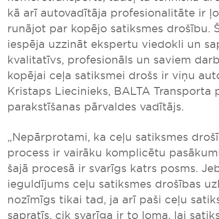
kā arī autovadītāja profesionalitāte ir ļ
runājot par kopējo satiksmes drošību. Š
iespēja uzzināt ekspertu viedokli un sap
kvalitatīvs, profesionāls un saviem dar
kopējai ceļa satiksmei drošs ir viņu au
Kristaps Liecinieks, BALTA Transporta 
parakstīšanas pārvaldes vadītājs.
„Nepārprotami, ka ceļu satiksmes droš
process ir vairāku komplicētu pasākumu
šajā procesā ir svarīgs katrs posms. Je
ieguldījums ceļu satiksmes drošības u
nozīmīgs tikai tad, ja arī paši ceļu sati
sapratīs, cik svarīga ir to loma, lai sat