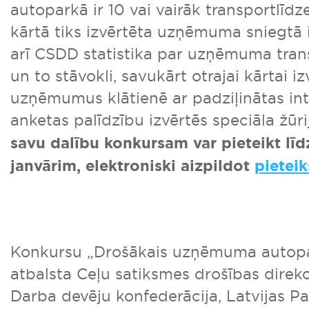
autoparkā ir 10 vai vairāk transportlīdz
kārtā tiks izvērtēta uzņēmuma sniegtā 
arī CSDD statistika par uzņēmuma tran
un to stāvokli, savukārt otrajai kārtai iz
uzņēmumus klātienē ar padziļinātas int
anketas palīdzību izvērtēs speciāla žūri
savu dalību konkursam var pieteikt līd
janvārim, elektroniski aizpildot
pietei
Konkursu „Drošākais uzņēmuma autopa
atbalsta Ceļu satiksmes drošības direkci
Darba devēju konfederācija, Latvijas P