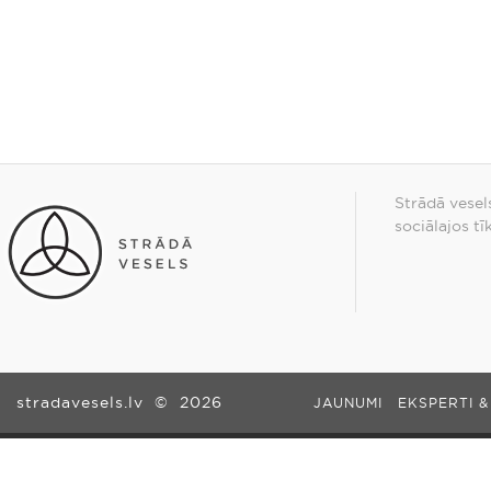
Strādā vesel
sociālajos tī
stradavesels.lv
©
2026
JAUNUMI
EKSPERTI &