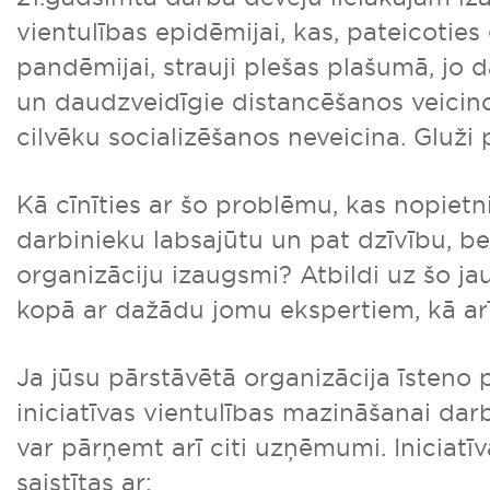
vientulības epidēmijai, kas, pateicoties 
pandēmijai, strauji plešas plašumā, jo
un daudzveidīgie distancēšanos veicin
cilvēku socializēšanos neveicina. Gluži p
Kā cīnīties ar šo problēmu, kas nopiet
darbinieku labsajūtu un pat dzīvību, bet 
organizāciju izaugsmi? Atbildi uz šo j
kopā ar dažādu jomu ekspertiem, kā ar
Ja jūsu pārstāvētā organizācija īsteno 
iniciatīvas vientulības mazināšanai darb
var pārņemt arī citi uzņēmumi. Iniciatīv
saistītas ar: