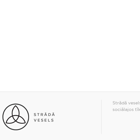
Strādā vesel
sociālajos tī