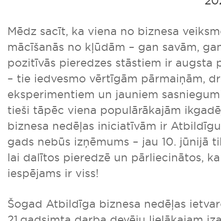
20
Mēdz sacīt, ka viena no biznesa veiksm
mācīšanās no kļūdām – gan savām, gan 
pozitīvās pieredzes stāstiem ir augsta 
– tie iedvesmo vērtīgām pārmaiņām, d
eksperimentiem un jauniem sasniegumi
tieši tāpēc viena populārākajām ikgadē
biznesa nedēļas iniciatīvām ir Atbildīgu 
gads nebūs izņēmums – jau 10. jūnijā tik
lai dalītos pieredzē un pārliecinātos, 
iespējams ir viss!
Šogad Atbildīga biznesa nedēļas ietvar
21.gadsimta darba devēju lielākajam iz