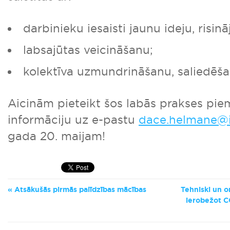
darbinieku iesaisti jaunu ideju, risi
labsajūtas veicināšanu;
kolektīva uzmundrināšanu, saliedēša
Aicinām pieteikt šos labās prakses pie
informāciju uz e-pastu
dace.helmane@i
gada 20. maijam!
Atsākušās pirmās palīdzības mācības
Tehniski un o
ierobežot C