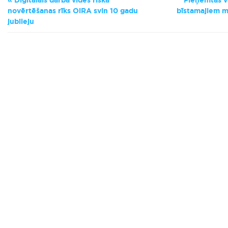
Digitālais darba vides riska
Pieņemtas v
novērtēšanas rīks OiRA svin 10 gadu
bīstamajiem m
jubileju