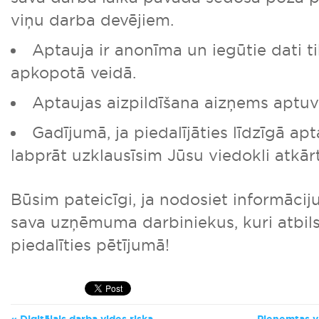
viņu darba devējiem.
Aptauja ir anonīma un iegūtie dati t
apkopotā veidā.
Aptaujas aizpildīšana aizņems aptuv
Gadījumā, ja piedalījāties līdzīgā apt
labprāt uzklausīsim Jūsu viedokli atkārt
Būsim pateicīgi, ja nodosiet informācij
sava uzņēmuma darbiniekus, kuri atbilst
piedalīties pētījumā!