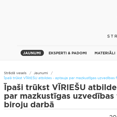
JAUNUMI
EKSPERTI & PADOMI
MATERIĀLI
Strādā vesels
Jaunumi
Īpaši trūkst VĪRIEŠU atbildes - aptauja par mazkustīgas uzvedības 
Īpaši trūkst VĪRIEŠU atbilde
par mazkustīgas uzvedības
biroju darbā