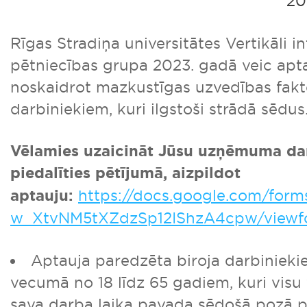
20
Rīgas Stradiņa universitātes Vertikāli i
pētniecības grupa 2023. gadā veic apt
noskaidrot mazkustīgas uzvedības fakt
darbiniekiem, kuri ilgstoši strādā sēd
Vēlamies uzaicināt Jūsu uzņēmuma da
piedalīties pētījumā, aizpildot
aptauju:
https://docs.google.com/fo
w_XtvNM5tXZdzSp12IShzA4cpw/viewf
Aptauja paredzēta biroja darbiniek
vecumā no 18 līdz 65 gadiem, kuri visu v
sava darba laika pavada sēdošā pozā p