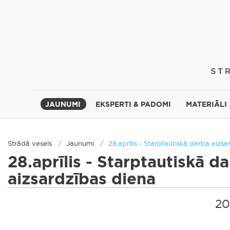
JAUNUMI
EKSPERTI & PADOMI
MATERIĀLI
Strādā vesels
Jaunumi
28.aprīlis - Starptautiskā darba aizs
28.aprīlis - Starptautiskā d
aizsardzības diena
20