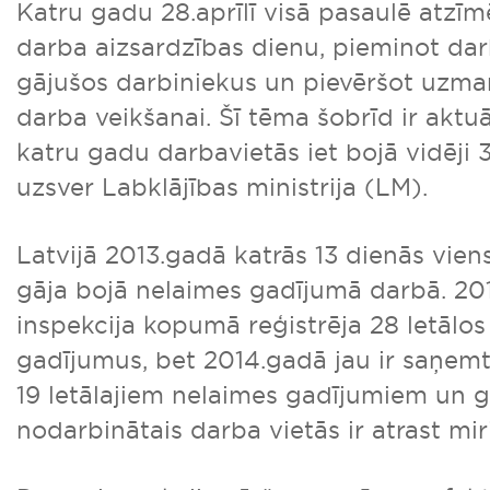
Katru gadu 28.aprīlī visā pasaulē atzīm
darba aizsardzības dienu, pieminot dar
gājušos darbiniekus un pievēršot uzma
darba veikšanai. Šī tēma šobrīd ir aktuāl
katru gadu darbavietās iet bojā vidēji 
uzsver Labklājības ministrija (LM).
Latvijā 2013.gadā katrās 13 dienās vien
gāja bojā nelaimes gadījumā darbā. 20
inspekcija kopumā reģistrēja 28 letālo
gadījumus, bet 2014.gadā jau ir saņemt
19 letālajiem nelaimes gadījumiem un 
nodarbinātais darba vietās ir atrast miri