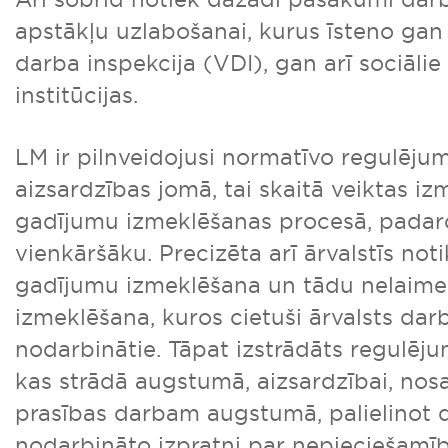
apstākļu uzlabošanai, kurus īsteno gan
darba inspekcija (VDI), gan arī sociālie
institūcijas.
LM ir pilnveidojusi normatīvo regulēju
aizsardzības jomā, tai skaitā veiktas i
gadījumu izmeklēšanas procesā, padar
vienkāršāku. Precizēta arī ārvalstīs no
gadījumu izmeklēšana un tādu nelaim
izmeklēšana, kuros cietuši ārvalsts dar
nodarbinātie. Tāpat izstrādāts regulēj
kas strādā augstumā, aizsardzībai, nos
prasības darbam augstumā, palielinot 
nodarbināto izpratni par nepieciešamī