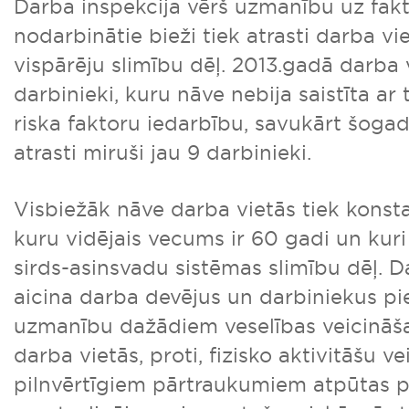
Darba inspekcija vērš uzmanību uz fakt
nodarbinātie bieži tiek atrasti darba v
vispārēju slimību dēļ. 2013.gadā darba
darbinieki, kuru nāve nebija saistīta ar
riska faktoru iedarbību, savukārt šoga
atrasti miruši jau 9 darbinieki.
Visbiežāk nāve darba vietās tiek konsta
kuru vidējais vecums ir 60 gadi un kur
sirds-asinsvadu sistēmas slimību dēļ. D
aicina darba devējus un darbiniekus pie
uzmanību dažādiem veselības veicinā
darba vietās, proti, fizisko aktivitāšu ve
pilnvērtīgiem pārtraukumiem atpūtas 