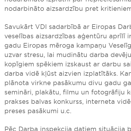
nodarbināto aizsardzību pret kritieni
Savukārt VDI sadarbībā ar Eiropas Dar
veselības aizsardzības aģentūru aprīlī i
gadu Eiropas mēroga kampaņu Veselīg
uzvar stresu, lai mudinātu darba devēj
kopīgiem spēkiem izskaust ar darbu sais
darba vidē kļūst aizvien izplatītāks. K
plānota virkne pasākumu divu gadu g
semināri, plakātu, filmu un fotogrāfiju 
prakses balvas konkurss, interneta vidē 
preses pasākumi u.c.
Pēc Darba inspekcija datiem situācija