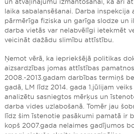
un atvaļinājumu izmantošanai, kā arī a
laika sabalansēšanai. Darba inspekcija 
pārmērīga fiziska un garīga slodze un i
darba vietās var nelabvēlīgi ietekmēt v
veicināt dažādu slimību attīstību.
Ņemot vērā, ka iepriekšējā politikas d
aizsardzības jomas attīstības pamatno
2008.-2013.gadam darbības termiņš be
gadā, LM līdz 2014. gada 1.jūlijam veiks 
analizētu sasniegtos mērķus un īsten
darba vides uzlabošanā. Tomēr jau šobr
līdz šim īstenotie pasākumi pamatā ir bi
kopš 2007.gada nelaimes gadījumos bo