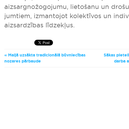
aizsargnožogojumu, lietošanu un droš
jumtiem, izmantojot kolektīvos un indi
aizsardzības līdzekļus.
Maijā uzsākta tradicionālā būvniecības
Sākas pietei
nozares pārbaude
darba a