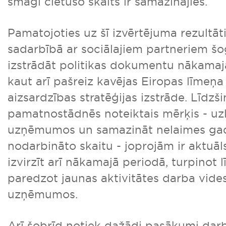
smagi cietušo skaits ir samazinājies.
Pamatojoties uz šī izvērtējuma rezultā
sadarbībā ar sociālajiem partneriem š
izstrādāt politikas dokumentu nākama
kaut arī pašreiz kavējas Eiropas līmeņ
aizsardzības stratēģijas izstrāde. Līdzši
pamatnostādnēs noteiktais mērķis - uz
uzņēmumos un samazināt nelaimes gad
nodarbināto skaitu - joprojām ir aktuāl
izvirzīt arī nākamajā periodā, turpinot lī
paredzot jaunas aktivitātes darba vide
uzņēmumos.
Arī šobrīd notiek dažādi pasākumi dar