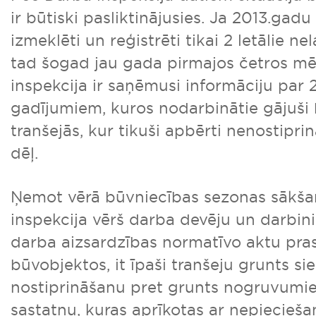
ir būtiski pasliktinājusies. Ja 2013.gadu
izmeklēti un reģistrēti tikai 2 letālie n
tad šogad jau gada pirmajos četros m
inspekcija ir saņēmusi informāciju par 
gadījumiem, kuros nodarbinātie gājuši b
tranšejās, kur tikuši apbērti nenostipri
dēļ.
Ņemot vērā būvniecības sezonas sākša
inspekcija vērš darba devēju un darbi
darba aizsardzības normatīvo aktu pra
būvobjektos, it īpaši tranšeju grunts si
nostiprināšanu pret grunts nogruvumie
sastatņu, kuras aprīkotas ar nepiecieš