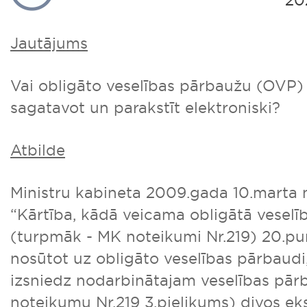
202
Jautājums
Vai obligāto veselības pārbaužu (OVP) 
sagatavot un parakstīt elektroniski?
Atbilde
Ministru kabineta 2009.gada 10.marta 
“Kārtība, kādā veicama obligātā vesel
(turpmāk - MK noteikumi Nr.219) 20.pu
nosūtot uz obligāto veselības pārbaudi
izsniedz nodarbinātajam veselības pār
noteikumu Nr.219 3.pielikums) divos ek