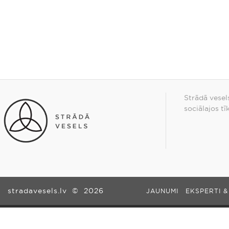
Strādā vesel
sociālajos tī
stradavesels.lv
©
2026
JAUNUMI
EKSPERTI &