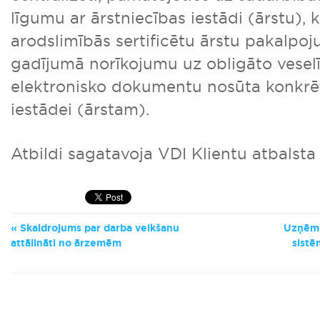
līgumu ar ārstniecības iestādi (ārstu),
arodslimībās sertificētu ārstu pakalpo
gadījumā norīkojumu uz obligāto vesel
elektronisko dokumentu nosūta konkrēt
iestādei (ārstam).
Atbildi sagatavoja VDI Klientu atbalsta
Skaidrojums par darba veikšanu
Uzņēmu
attālināti no ārzemēm
sistē