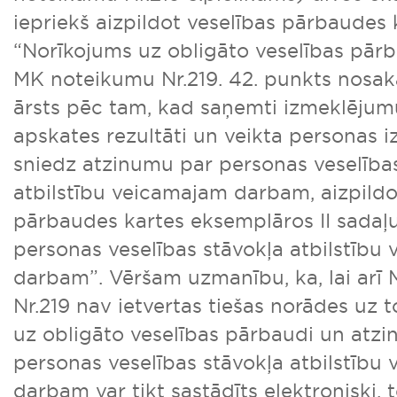
iepriekš aizpildot veselības pārbaudes 
“Norīkojums uz obligāto veselības pārb
MK noteikumu Nr.219. 42. punkts nosak
ārsts pēc tam, kad saņemti izmeklējumu
apskates rezultāti un veikta personas 
sniedz atzinumu par personas veselība
atbilstību veicamajam darbam, aizpildo
pārbaudes kartes eksemplāros II sadaļ
personas veselības stāvokļa atbilstību
darbam”. Vēršam uzmanību, ka, lai arī
Nr.219 nav ietvertas tiešas norādes uz 
uz obligāto veselības pārbaudi un atz
personas veselības stāvokļa atbilstību
darbam var tikt sastādīts elektroniski, 