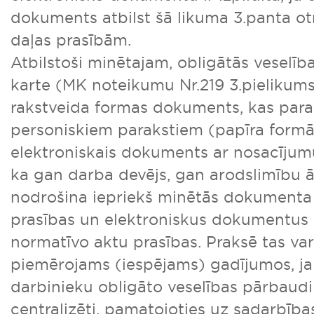
dokuments atbilst šā likuma 3.panta ot
daļas prasībām.
Atbilstoši minētajam, obligātās veselī
karte (MK noteikumu Nr.219 3.pielikums)
rakstveida formas dokuments, kas parak
personiskiem parakstiem (papīra formā)
elektroniskais dokuments ar nosacījum
ka gan darba devējs, gan arodslimību ār
nodrošina iepriekš minētās dokumenta 
prasības un elektroniskus dokumentus 
normatīvo aktu prasības. Praksē tas va
piemērojams (iespējams) gadījumos, ja
darbinieku obligāto veselības pārbaudi
centralizēti, pamatojoties uz sadarbīb