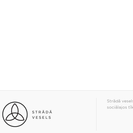
Strādā vesel
sociālajos tī