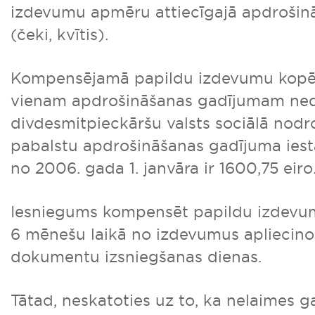
izdevumu apmēru attiecīgajā apdrošin
(čeki, kvītis).
Kompensējamā papildu izdevumu kop
vienam apdrošināšanas gadījumam nedr
divdesmitpieckāršu valsts sociālā nod
pabalstu apdrošināšanas gadījuma iest
no 2006. gada 1. janvāra ir 1600,75 eiro
Iesniegums kompensēt papildu izdevumu
6 mēnešu laikā no izdevumus aplieci
dokumentu izsniegšanas dienas.
Tātad, neskatoties uz to, ka nelaimes 