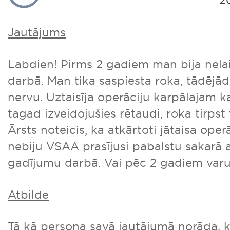
20
Jautājums
Labdien! Pirms 2 gadiem man bija nel
darbā. Man tika saspiesta roka, tādējād
nervu. Uztaisīja operāciju karpālajam 
tagad izveidojušies rētaudi, roka tirpst
Ārsts noteicis, ka atkārtoti jātaisa oper
nebiju VSAA prasījusi pabalstu sakarā 
gadījumu darbā. Vai pēc 2 gadiem varu 
Atbilde
Tā kā persona savā jautājumā norāda, ka