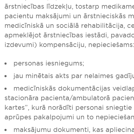
ārstniecības līdzekļu, tostarp medikam
pacientu maksājumi un ārstnieciskās ma
medicīniskā un sociālā rehabilitācija, c
apmeklējot ārstniecības iestādi, pavad
izdevumi) kompensāciju, nepieciešams
personas iesniegums;
jau minētais akts par nelaimes gadī
medicīniskās dokumentācijas veidlap
stacionāra pacienta/ambulatorā pacien
kartes”, kurā norādīti personai sniegtie
aprūpes pakalpojumi un to nepiecieša
maksājumu dokumenti, kas apliecina