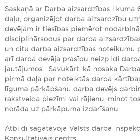
Saskaņā ar Darba aizsardzības likuma 
daļu, organizējot darba aizsardzību u
devējam ir tiesības piemērot nodarbinā
disciplinārsodus par darba aizsardzība
un citu darba aizsardzības noteikumu
arī darba devēja prasību neizpildi darb
jautājumos. Savukārt, kā nosaka Darb
pirmā daļa par noteiktās darba kārtība
līguma pārkāpšanu darba devējs darbin
rakstveida piezīmi vai rājienu, minot to
norāda uz pārkāpuma izdarīšanu.
Atbildi sagatavoja Valsts darba inspekc
Konsultatīvais centrs