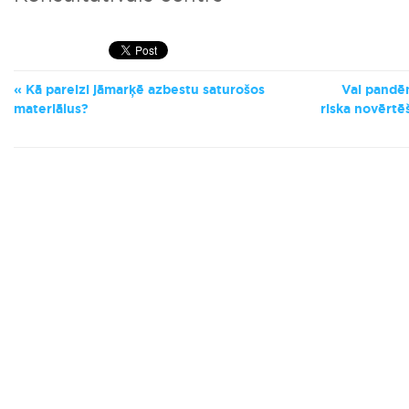
Kā pareizi jāmarķē azbestu saturošos
Vai pandēm
materiālus?
riska novērtēš