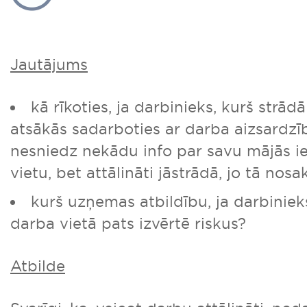
Jautājums
kā rīkoties, ja darbinieks, kurš strādā 
atsākās sadarboties ar darba aizsardzī
nesniedz nekādu info par savu mājās i
vietu, bet attālināti jāstrādā, jo tā no
kurš uzņemas atbildību, ja darbinie
darba vietā pats izvērtē riskus?
Atbilde