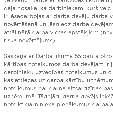
veikšanu. Darba aizsardzības likuma 8
daļa nosaka, ka darbiniekam, kurš veic 
ir jāsadarbojas ar darba devēju darba v
novērtēšanā un jāsniedz darba devējam
attālinātā darba vietas apstākļiem (nev
riska novērtējums).
Saskaņā ar Darba likuma 55.panta otro
kārtības noteikumos darba devējam ir 
darbinieku uzvedības noteikumus un ci
kas attiecas uz darba kārtību uzņēmumā
noteikumus par darba aizsardzības p
uzņēmumā. Tādejādi darba devējs iekšē
noteikt darbinieka pienākumus darba a