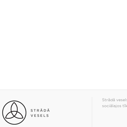
Strādā vesel
sociālajos tī