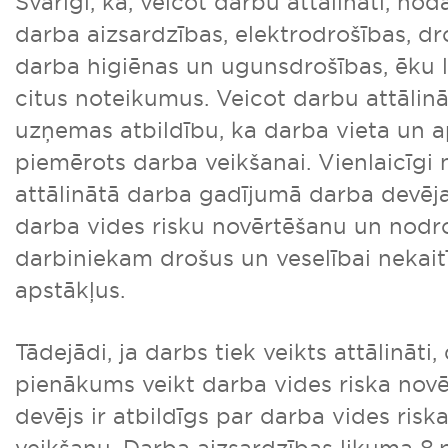
Svarīgi, ka, veicot darbu attālināti, nod
darba aizsardzības, elektrodrošības, dr
darba higiēnas un ugunsdrošības, ēku 
citus noteikumus. Veicot darbu attālinā
uzņemas atbildību, ka darba vieta un a
piemērots darba veikšanai. Vienlaicīgi 
attālinātā darba gadījumā darba devēj
darba vides risku novērtēšanu un nodr
darbiniekam drošus un veselībai nekai
apstākļus.
Tādejādi, ja darbs tiek veikts attālināt
pienākums veikt darba vides riska nov
devējs ir atbildīgs par darba vides ris