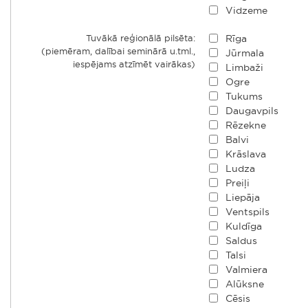
Vidzeme
Tuvākā reģionālā pilsēta:
Rīga
(piemēram, dalībai seminārā u.tml.,
Jūrmala
iespējams atzīmēt vairākas)
Limbaži
Ogre
Tukums
Daugavpils
Rēzekne
Balvi
Krāslava
Ludza
Preiļi
Liepāja
Ventspils
Kuldīga
Saldus
Talsi
Valmiera
Alūksne
Cēsis