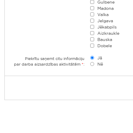
Gulbene
Madona
Valka
Jelgava
Jēkabpils
Aizkraukle
Bauska
Dobele
Jā
Piekrītu saņemt citu informāciju
Nē
par darba aizsardzības aktivitātēm
*
: