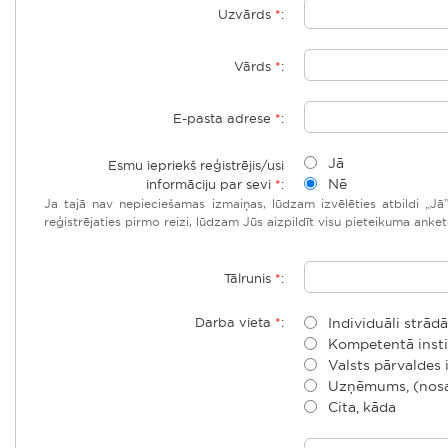
Uzvārds
*
:
Vārds
*
:
E-pasta adrese
*
:
Jā
Esmu iepriekš reģistrējis/usi
Nē
informāciju par sevi
*
:
Ja tajā nav nepieciešamas izmaiņas, lūdzam izvēlēties atbildi „Jā”
reģistrējaties pirmo reizi, lūdzam Jūs aizpildīt visu pieteikuma anket
Tālrunis
*
:
Darba vieta
*
:
Individuāli strād
Kompetentā instit
Valsts pārvaldes 
Uzņēmums, (nos
Cita, kāda