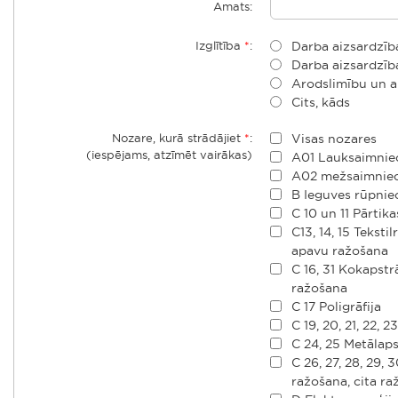
Amats:
Izglītība
*
:
Darba aizsardzība
Darba aizsardzība
Arodslimību un a
Cits, kāds
Nozare, kurā strādājiet
*
:
Visas nozares
(iespējams, atzīmēt vairākas)
A01 Lauksaimnie
A02 mežsaimniec
B Ieguves rūpniec
C 10 un 11 Pārtik
C13, 14, 15 Teksti
apavu ražošana
C 16, 31 Kokapst
ražošana
C 17 Poligrāfija
C 19, 20, 21, 22, 
C 24, 25 Metālap
C 26, 27, 28, 29,
ražošana, cita r