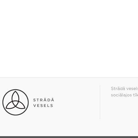
Strādā vesel
sociālajos tī