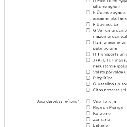
D Elektroenerģij
siltumapgāde
E Ūdens apgāde;
apsaimniekošana
F Būvniecība
G Vairumtirdznie
mazumtirdzniecī
I Izmitināšana u
pakalpojumi
H Transports un
J+K+L IT, Finanš
nekustamie īpaš
Valsts pārvalde u
P Izglītība
Q Veselība un so
Citas nozares 
Jūsu darbības reģions
*
:
Visa Latvija
Rīga un Pierīga
Kurzeme
Zemgale
Latgale