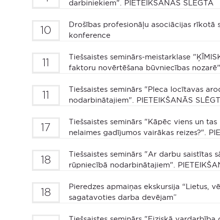
darbiniekiem". PIETEIKŠANĀS SLĒGTA
Drošības profesionāļu asociācijas rīkotā
10
konference
Tiešsaistes seminārs-meistarklase "ĶĪMIS
11
faktoru novērtēšana būvniecības noza
Tiešsaistes seminārs "Pleca locītavas aro
11
nodarbinātajiem". PIETEIKŠANĀS SLĒG
Tiešsaistes seminārs "Kāpēc viens un tas 
17
nelaimes gadījumos vairākas reizes?".
Tiešsaistes seminārs "Ar darbu saistītas 
18
rūpniecībā nodarbinātajiem". PIETEIK
Pieredzes apmaiņas ekskursija “Lietus, vē
18
sagatavoties darba devējam”
Tiešsaistes seminārs "Fiziskā vardarbība 