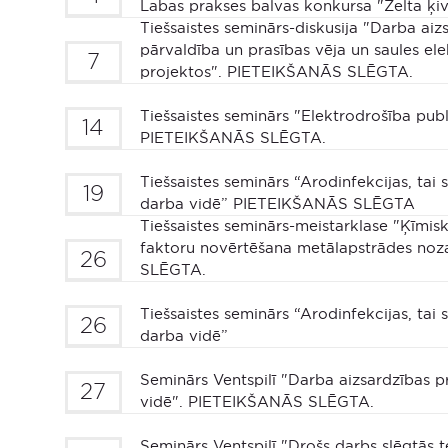
Labas prakses balvas konkursa "Zelta ķiv
Tiešsaistes seminārs-diskusija "Darba ai
pārvaldība un prasības vēja un saules el
7
projektos". PIETEIKŠANĀS SLĒGTA.
Tiešsaistes seminārs "Elektrodrošība publ
14
PIETEIKŠANĀS SLĒGTA.
Tiešsaistes seminārs “Arodinfekcijas, tai s
19
darba vidē” PIETEIKŠANĀS SLĒGTA
Tiešsaistes seminārs-meistarklase "Ķīmis
faktoru novērtēšana metālapstrādes no
26
SLĒGTA.
Tiešsaistes seminārs “Arodinfekcijas, tai s
26
darba vidē”
Seminārs Ventspilī "Darba aizsardzības 
27
vidē". PIETEIKŠANĀS SLĒGTA.
Seminārs Ventspilī "Drošs darbs slēgtās