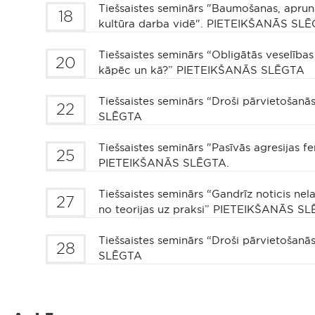
Tiešsaistes seminārs "Baumošanas, aprun
18
kultūra darba vidē". PIETEIKŠANĀS SLĒ
Tiešsaistes seminārs “Obligātās veselīb
20
kāpēc un kā?” PIETEIKŠANĀS SLĒGTA
Tiešsaistes seminārs “Droši pārvietošan
22
SLĒGTA
Tiešsaistes seminārs "Pasīvās agresijas 
25
PIETEIKŠANĀS SLĒGTA.
Tiešsaistes seminārs “Gandrīz noticis n
27
no teorijas uz praksi” PIETEIKŠANĀS S
Tiešsaistes seminārs “Droši pārvietošan
28
SLĒGTA