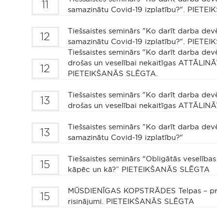
11
samazinātu Covid-19 izplatību?". PIET
Tiešsaistes seminārs "Ko darīt darba devē
12
samazinātu Covid-19 izplatību?". PIET
Tiešsaistes seminārs "Ko darīt darba devē
drošas un veselībai nekaitīgas ATTĀLIN
12
PIETEIKŠANĀS SLĒGTA.
Tiešsaistes seminārs "Ko darīt darba devē
13
drošas un veselībai nekaitīgas ATTĀLIN
Tiešsaistes seminārs "Ko darīt darba devē
13
samazinātu Covid-19 izplatību?"
Tiešsaistes seminārs “Obligātās veselīb
15
kāpēc un kā?” PIETEIKŠANĀS SLĒGTA
MŪSDIENĪGAS KOPSTRĀDES Telpas – prasī
15
risinājumi. PIETEIKŠANĀS SLĒGTA