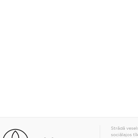
Strādā vesel
sociālajos tī