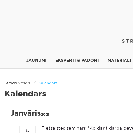
JAUNUMI
EKSPERTI & PADOMI
MATERIĀLI
Strādā vesels
Kalendārs
Kalendārs
Janvāris
2021
Tiešsaistes seminārs "Ko darīt darba devē
5