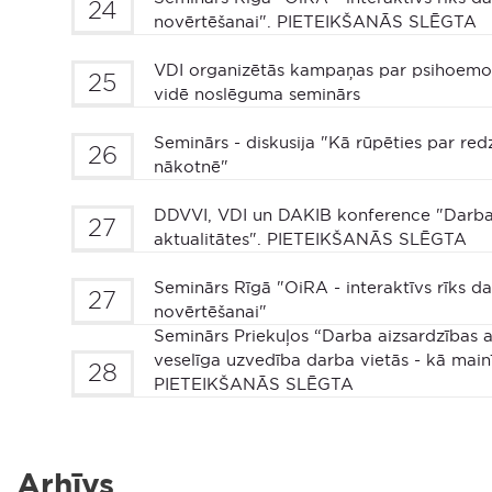
24
novērtēšanai". PIETEIKŠANĀS SLĒGTA
VDI organizētās kampaņas par psihoemoc
25
vidē noslēguma seminārs
Seminārs - diskusija "Kā rūpēties par redz
26
nākotnē"
DDVVI, VDI un DAKIB konference "Darba
27
aktualitātes". PIETEIKŠANĀS SLĒGTA
Seminārs Rīgā "OiRA - interaktīvs rīks da
27
novērtēšanai"
Seminārs Priekuļos “Darba aizsardzības a
veselīga uzvedība darba vietās - kā mainī
28
PIETEIKŠANĀS SLĒGTA
Arhīvs