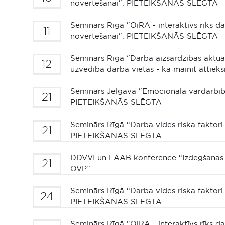
novērtēšanai". PIETEIKŠANĀS SLĒGTA
Seminārs Rīgā "OiRA - interaktīvs rīks da
11
novērtēšanai". PIETEIKŠANĀS SLĒGTA
Seminārs Rīgā “Darba aizsardzības aktual
12
uzvedība darba vietās - kā mainīt attiek
Seminārs Jelgavā "Emocionālā vardarbīb
21
PIETEIKŠANĀS SLĒGTA
Seminārs Rīgā “Darba vides riska fakto
21
PIETEIKŠANĀS SLĒGTA
DDVVI un LAĀB konference “Izdegšanas s
21
OVP”
Seminārs Rīgā “Darba vides riska fakto
24
PIETEIKŠANĀS SLĒGTA
Seminārs Rīgā "OiRA - interaktīvs rīks da